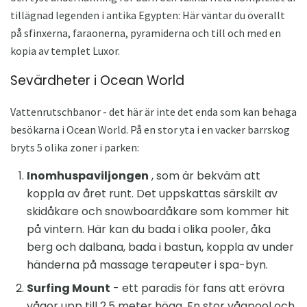
tillägnad legenden i antika Egypten: Här väntar du överallt
på sfinxerna, faraonerna, pyramiderna och till och med en
kopia av templet Luxor.
Sevärdheter i Ocean World
Vattenrutschbanor - det här är inte det enda som kan behaga
besökarna i Ocean World. På en stor yta i en vacker barrskog
bryts 5 olika zoner i parken:
Inomhuspaviljongen
, som är bekväm att
koppla av året runt. Det uppskattas särskilt av
skidåkare och snowboardåkare som kommer hit
på vintern. Här kan du bada i olika pooler, åka
berg och dalbana, bada i bastun, koppla av under
händerna på massage terapeuter i spa-byn.
Surfing Mount
- ett paradis för fans att erövra
vågor upp till 2,5 meter höga. En stor vågpool och