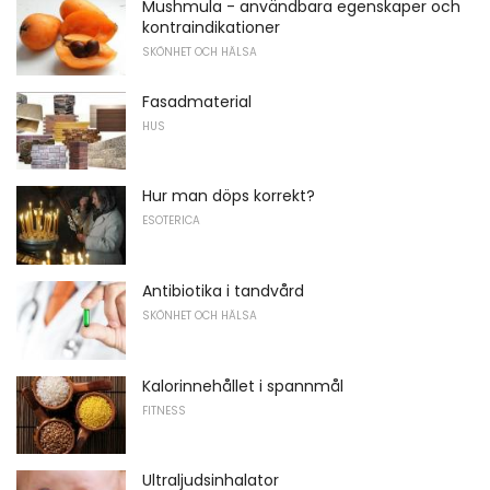
Mushmula - användbara egenskaper och
kontraindikationer
SKÖNHET OCH HÄLSA
Fasadmaterial
HUS
Hur man döps korrekt?
ESOTERICA
Antibiotika i tandvård
SKÖNHET OCH HÄLSA
Kalorinnehållet i spannmål
FITNESS
Ultraljudsinhalator