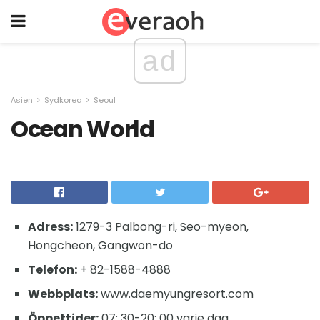
ad
Asien
Sydkorea
Seoul
Ocean World
Adress:
1279-3 Palbong-ri, Seo-myeon,
Hongcheon, Gangwon-do
Telefon:
+ 82-1588-4888
Webbplats:
www.daemyungresort.com
Öppettider:
07: 30-20: 00 varje dag