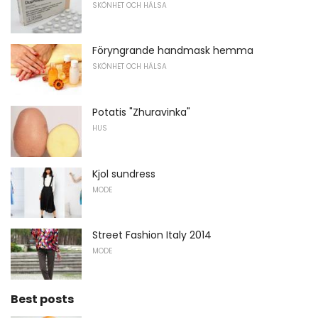
SKÖNHET OCH HÄLSA
Föryngrande handmask hemma
SKÖNHET OCH HÄLSA
Potatis "Zhuravinka"
HUS
Kjol sundress
MODE
Street Fashion Italy 2014
MODE
Best posts