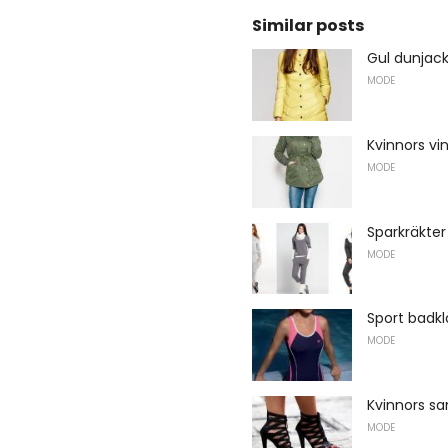
Similar posts
Gul dunjac
MODE
Kvinnors vi
MODE
Sparkräkter
MODE
Sport badkl
MODE
Kvinnors s
MODE