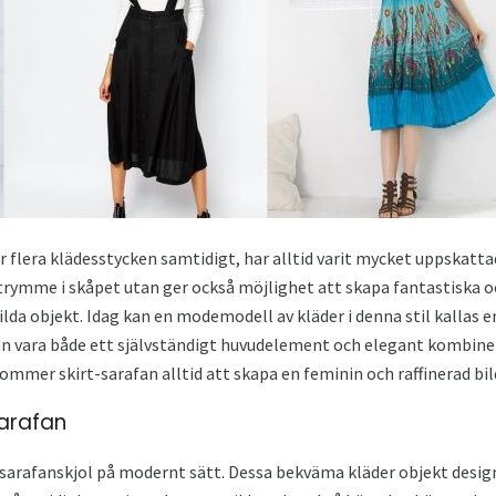
lera klädesstycken samtidigt, har alltid varit mycket uppskattad
trymme i skåpet utan ger också möjlighet att skapa fantastiska o
lda objekt. Idag kan en modemodell av kläder i denna stil kallas e
an vara både ett självständigt huvudelement och elegant kombine
mmer skirt-sarafan alltid att skapa en feminin och raffinerad bil
sarafan
 sarafanskjol på modernt sätt. Dessa bekväma kläder objekt designe