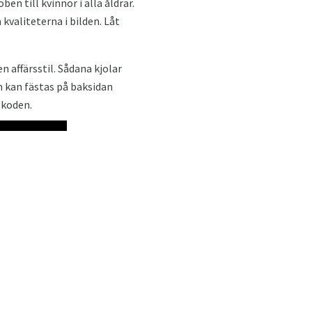
en till kvinnor i alla åldrar.
 kvaliteterna i bilden. Låt
n affärsstil. Sådana kjolar
m kan fästas på baksidan
skoden.