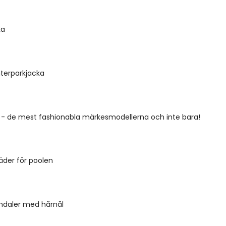
ka
nterparkjacka
 - de mest fashionabla märkesmodellerna och inte bara!
äder för poolen
andaler med hårnål