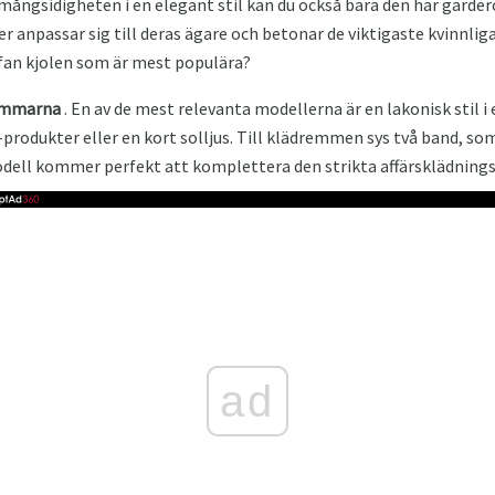
mångsidigheten i en elegant stil kan du också bära den här garderob
er anpassar sig till deras ägare och betonar de viktigaste kvinnliga
afan kjolen som är mest populära?
remmarna
. En av de mest relevanta modellerna är en lakonisk stil i e
produkter eller en kort solljus. Till klädremmen sys två band, so
modell kommer perfekt att komplettera den strikta affärsklädning
ad