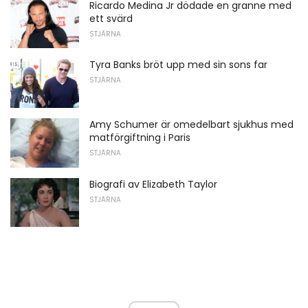
Ricardo Medina Jr dödade en granne med
ett svärd
STJÄRNA
Tyra Banks bröt upp med sin sons far
STJÄRNA
Amy Schumer är omedelbart sjukhus med
matförgiftning i Paris
STJÄRNA
Biografi av Elizabeth Taylor
STJÄRNA