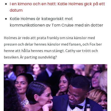
I en kimono och en hatt: Katie Holmes gick på ett
datum
Katie Holmes är kategoriskt mot
kommunikationen av Tom Cruise med sin dotter
Holmes är redo att prata frankly om sina känslor med
pressen och delar hennes känslor med fansen, och Fox ber
henne att hålla hennes mun stängt. Cathy var trött och
besviken. Är parting oundviklig?