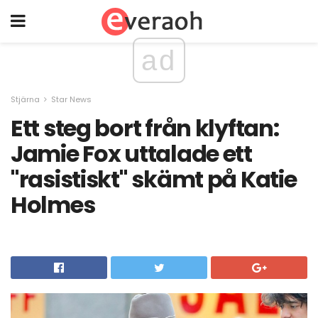
ad
Stjärna
Star News
Ett steg bort från klyftan:
Jamie Fox uttalade ett
"rasistiskt" skämt på Katie
Holmes