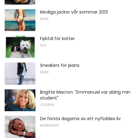
Modiga jackor vår sommar 2013
MODE
Fębtal för katter
HUS
Sneakers för jeans
MODE
Brigitte Macron: "Emmanuel var aldrig min
student"
STJÄRNA
De första dagarna av ett nyföddes liv
MODERSKAP