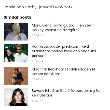
Jamie och Cathy i januari i New York
Similar posts
Monument "soffa gjutna" - en sten i
Harvey Weinstein trädgård?
STJÄRNA
Hur förutspådde "prediktorn" Keith
Middletons bröllop med den engelska
prinsen?
STJÄRNA
Idag firar Beckhams födelsedagen till
Harper Beckham
STJÄRNA
Beverly Hills Star 90210 förbereder sig för
kemoterapi
STJÄRNA