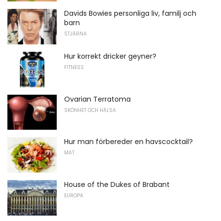
Davids Bowies personliga liv, familj och
barn
STJÄRNA
Hur korrekt dricker geyner?
FITNESS
Ovarian Terratoma
SKÖNHET OCH HÄLSA
Hur man förbereder en havscocktail?
MAT
House of the Dukes of Brabant
EUROPA