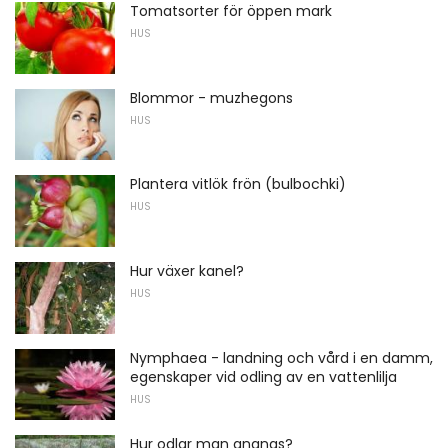
Tomatsorter för öppen mark
HUS
Blommor - muzhegons
HUS
Plantera vitlök frön (bulbochki)
HUS
Hur växer kanel?
HUS
Nymphaea - landning och vård i en damm,
egenskaper vid odling av en vattenlilja
HUS
Hur odlar man ananas?