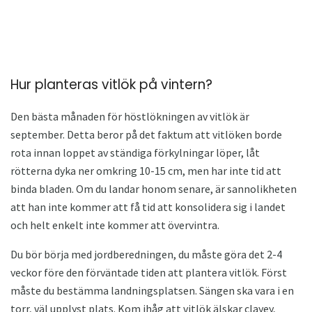
Hur planteras vitlök på vintern?
Den bästa månaden för höstlökningen av vitlök är
september. Detta beror på det faktum att vitlöken borde
rota innan loppet av ständiga förkylningar löper, låt
rötterna dyka ner omkring 10-15 cm, men har inte tid att
binda bladen. Om du landar honom senare, är sannolikheten
att han inte kommer att få tid att konsolidera sig i landet
och helt enkelt inte kommer att övervintra.
Du bör börja med jordberedningen, du måste göra det 2-4
veckor före den förväntade tiden att plantera vitlök. Först
måste du bestämma landningsplatsen. Sängen ska vara i en
torr, väl upplyst plats. Kom ihåg att vitlök älskar clayey,