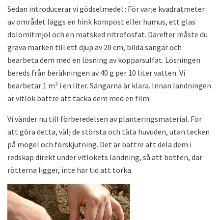
Sedan introducerar vi gödselmedel : För varje kvadratmeter
av området läggs en hink kompost eller humus, ett glas
dolomitmjöl och en matsked nitrofosfat. Därefter måste du
gräva marken till ett djup av 20 cm, bilda sängar och
bearbeta dem med en lösning av kopparsulfat. Lösningen
bereds från beräkningen av 40 g per 10 liter vatten. Vi
bearbetar 1 m² i en liter. Sängarna är klara. Innan landningen
är vitlök bättre att täcka dem med en film.
Vi vänder nu till förberedelsen av planteringsmaterial. För
att göra detta, välj de största och täta huvuden, utan tecken
på mögel och förskjutning. Det är bättre att dela dem i
redskap direkt under vitlökets landning, så att botten, där
rötterna ligger, inte har tid att torka.