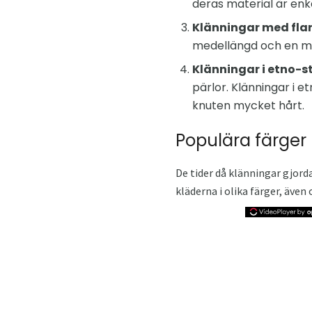
deras material är enke
Klänningar med flar
medellängd och en mo
Klänningar i etno-st
pärlor. Klänningar i e
knuten mycket hårt.
Populära färger
De tider då klänningar gjorda 
kläderna i olika färger, även