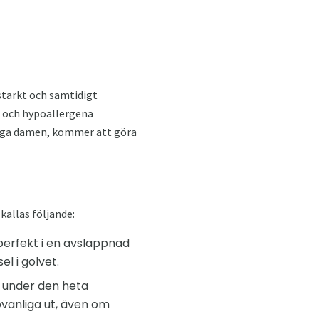
 starkt och samtidigt
la och hypoallergena
unga damen, kommer att göra
allas följande:
perfekt i en avslappnad
el i golvet.
t under den heta
vanliga ut, även om