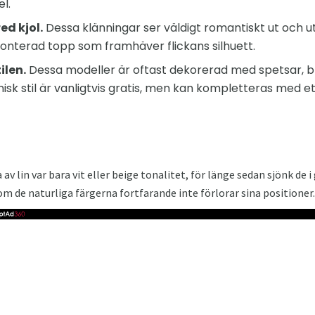
l.
ed kjol.
Dessa klänningar ser väldigt romantiskt ut och ut
nterad topp som framhäver flickans silhuett.
ilen.
Dessa modeller är oftast dekorerad med spetsar, br
tnisk stil är vanligtvis gratis, men kan kompletteras med e
av lin var bara vit eller beige tonalitet, för länge sedan sjönk de 
 om de naturliga färgerna fortfarande inte förlorar sina positioner.