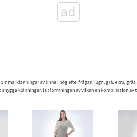
ad
mmarklänningar av linne i hög efterfrågan: lugn, grå, ekru, gräs,
 snygga klänningar, i utformningen av vilken en kombination av t