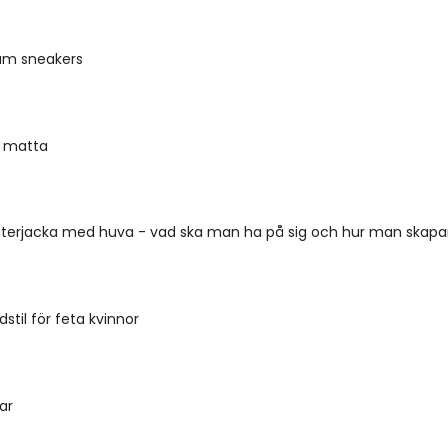
m sneakers
 matta
nterjacka med huva - vad ska man ha på sig och hur man skapar
til för feta kvinnor
ar