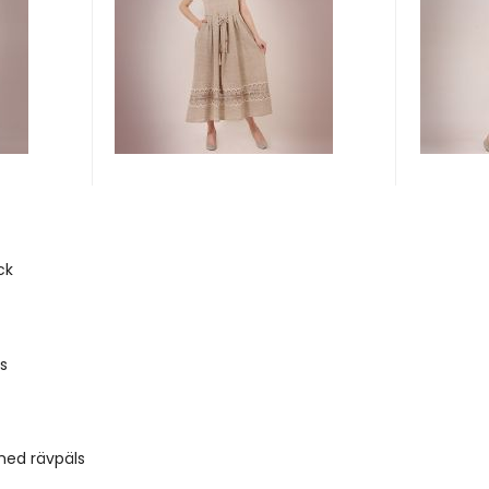
ck
es
med rävpäls