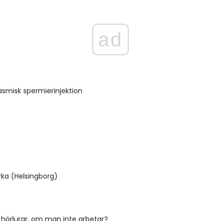
ad
asmisk spermierinjektion
rka (Helsingborg)
u hörlurar, om man inte arbetar?