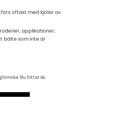
förs oftast med kjolar av
oderier, applikationer,
tt bälte som inte är
i glömska. Nu hittar du