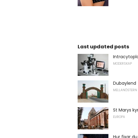
Last updated posts
Intracytopl
MODERSKAP
Dubaylend
MELLANÖSTERN
St Marys ky
EUROPA
Hur fixar d