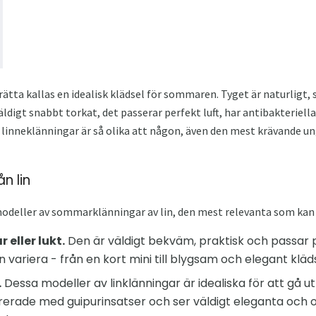
rätta kallas en idealisk klädsel för sommaren. Tyget är naturligt,
äldigt snabbt torkat, det passerar perfekt luft, har antibakteriel
 linneklänningar är så olika att någon, även den mest krävande 
n lin
modeller av sommarklänningar av lin, den mest relevanta som kan k
eller lukt.
Den är väldigt bekväm, praktisk och passar 
n variera - från en kort mini till blygsam och elegant kläds
.
Dessa modeller av linklänningar är idealiska för att gå u
erade med guipurinsatser och ser väldigt eleganta och o