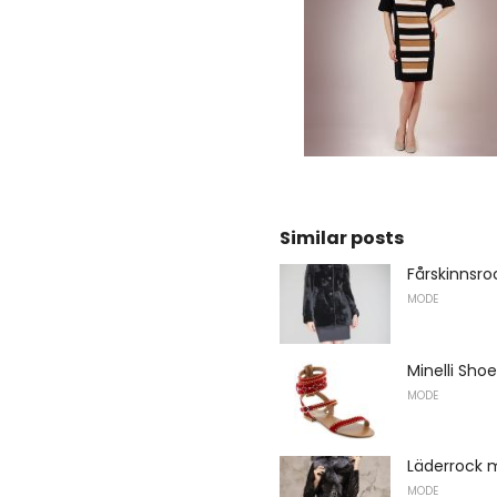
Similar posts
Fårskinnsro
MODE
Minelli Sho
MODE
Läderrock 
MODE