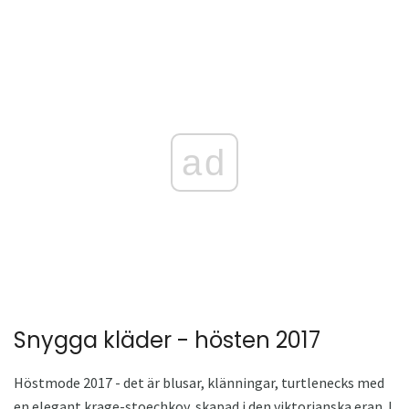
ad
Snygga kläder - hösten 2017
Höstmode 2017 - det är blusar, klänningar, turtlenecks med
en elegant krage-stoechkoy, skapad i den viktorianska eran. I