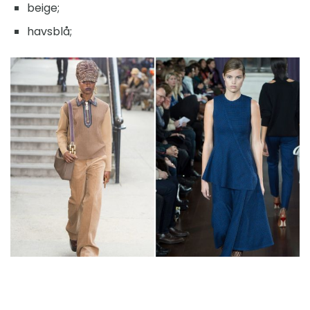
beige;
havsblå;