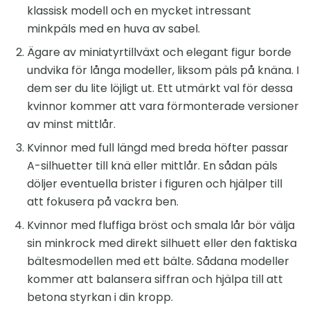
klassisk modell och en mycket intressant
minkpäls med en huva av sabel.
Ägare av miniatyrtillväxt och elegant figur borde
undvika för långa modeller, liksom päls på knäna. I
dem ser du lite löjligt ut. Ett utmärkt val för dessa
kvinnor kommer att vara förmonterade versioner
av minst mittlår.
Kvinnor med full längd med breda höfter passar
A-silhuetter till knä eller mittlår. En sådan päls
döljer eventuella brister i figuren och hjälper till
att fokusera på vackra ben.
Kvinnor med fluffiga bröst och smala lår bör välja
sin minkrock med direkt silhuett eller den faktiska
bältesmodellen med ett bälte. Sådana modeller
kommer att balansera siffran och hjälpa till att
betona styrkan i din kropp.