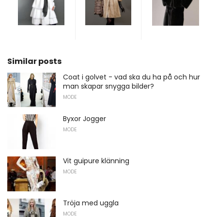
Similar posts
Coat i golvet - vad ska du ha på och hur
man skapar snygga bilder?
MODE
Byxor Jogger
MODE
Vit guipure klänning
MODE
Tröja med uggla
MODE