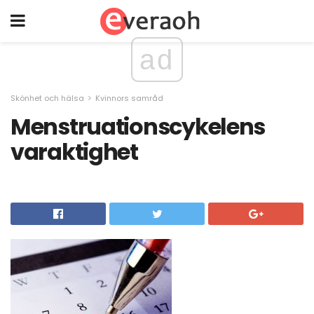
ad
Skönhet och hälsa
Kvinnors samråd
Menstruationscykelens
varaktighet