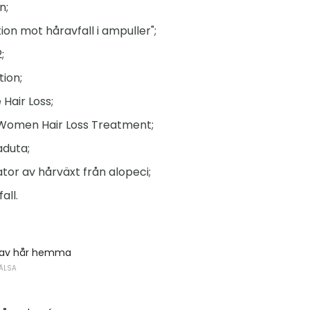
n;
on mot håravfall i ampuller";
;
tion;
 Hair Loss;
r Women Hair Loss Treatment;
aduta;
tor av hårväxt från alopeci;
all.
g av hår hemma
ÄLSA