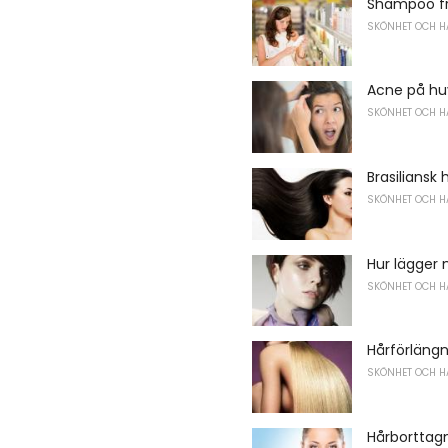
Shampoo fr
SKÖNHET OCH H
Acne på hu
SKÖNHET OCH H
Brasiliansk
SKÖNHET OCH H
Hur lägger
SKÖNHET OCH H
Hårförläng
SKÖNHET OCH H
Hårborttagni