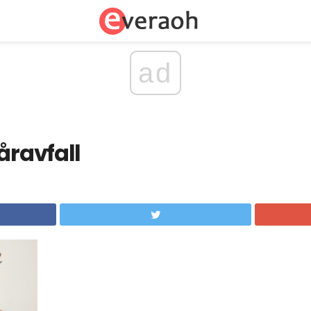
ad
åravfall