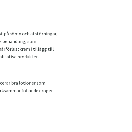
st på sömn och ätstörningar,
ex behandling, som
rförlustkrem i tillägg till
alitativa produkten.
cerar bra lotioner som
ärksammar följande droger: