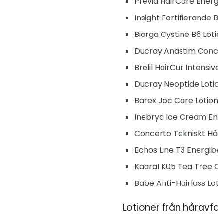
Previa HairCare Energi
Insight Fortifierande 
Biorga Cystine B6 Loti
Ducray Anastim Conc
Brelil HairCur Intensi
Ducray Neoptide Lotio
Barex Joc Care Lotion 
Inebrya Ice Cream Ene
Concerto Tekniskt Hår
Echos Line T3 Energib
Kaaral K05 Tea Tree O
Babe Anti-Hairloss Lot
Lotioner från håravfa