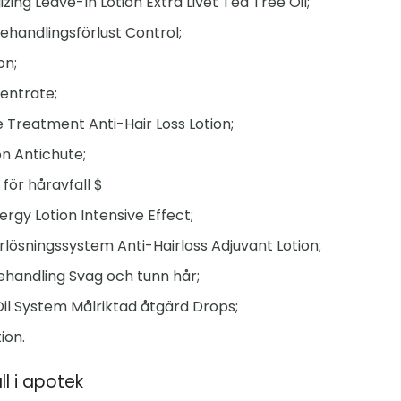
zing Leave-In Lotion Extra Livet Tea Tree Oil;
Behandlingsförlust Control;
on;
entrate;
ve Treatment Anti-Hair Loss Lotion;
n Antichute;
för håravfall $
rgy Lotion Intensive Effect;
lösningssystem Anti-Hairloss Adjuvant Lotion;
ehandling Svag och tunn hår;
il System Målriktad åtgärd Drops;
ion.
ll i apotek