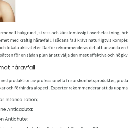
ormonell bakgrund , stress och känslomässigt överbelastning, bri
et med kraftig håravfall. I sådana fall krävs naturligtvis kompl
ch lokala aktiviteter. Därför rekommenderas det att använda en hå
 sätten för en sådan plan är att välja den mest effektiva och högkv
mot håravfall
ed produktion av professionella frisörskönhetsprodukter, produ
äckar och förhindra alopeci . Experter rekommenderar att du uppm
r Intense Lotion;
one Anticaduta;
n Antichute;