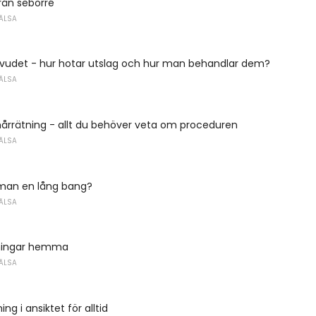
ån seborré
ÄLSA
vudet - hur hotar utslag och hur man behandlar dem?
ÄLSA
 hårrätning - allt du behöver veta om proceduren
ÄLSA
 man en lång bang?
ÄLSA
ningar hemma
ÄLSA
ng i ansiktet för alltid