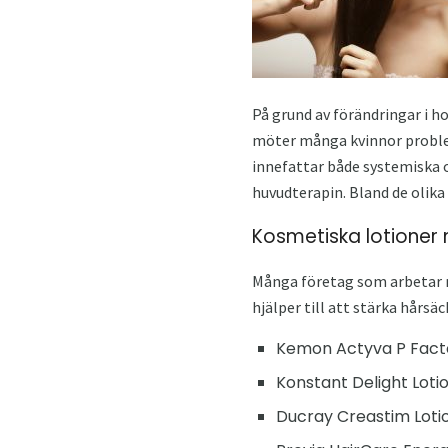
På grund av förändringar i h
möter många kvinnor problem
innefattar både systemiska o
huvudterapin. Bland de olika
Kosmetiska lotioner 
Många företag som arbetar m
hjälper till att stärka hårs
Kemon Actyva P Facto
Konstant Delight Loti
Ducray Creastim Lotio