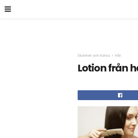
Skönhet och hälsa
Hår
Lotion från h