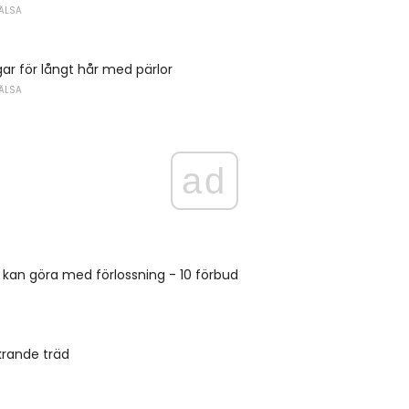
ÄLSA
gar för långt hår med pärlor
ÄLSA
ad
 kan göra med förlossning - 10 förbud
krande träd