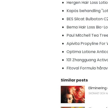
Hergen Hair Loss Lotio
Kapös behandling "Loti
BES Silcat Bulboton C2
Bema Hair Loss Bio-Lo
Paul Mitchell Tea Tree
Apivita Propyline Fo
Optima Lotione Antic
101 Zhangguang Activa
Fitoval Formula håravf
Similar posts
Eliminerin
SKÖNHET OCH H