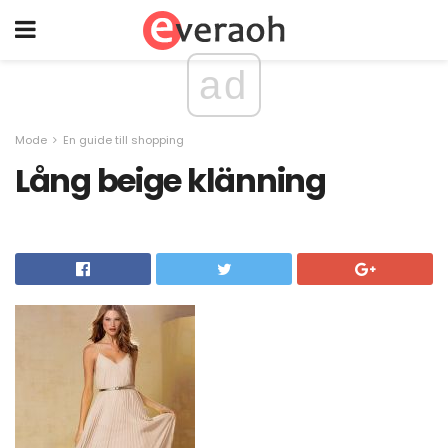
ad
Mode
En guide till shopping
Lång beige klänning