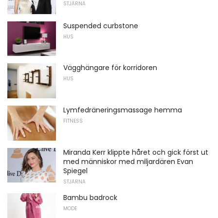
STJÄRNA
Suspended curbstone
HUS
Vägghängare för korridoren
HUS
Lymfedräneringsmassage hemma
FITNESS
Miranda Kerr klippte håret och gick först ut
med människor med miljardären Evan
Spiegel
STJÄRNA
Bambu badrock
MODE