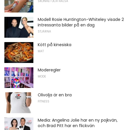
SKÖNHET OCH HÄLSA
Modell Rosie Huntington-Whiteley visade 2
intressanta bilder på en dag
STJÄRNA
Kött på kinesiska
MAT
Moderegler
MODE
Olivolja är en bra
FITNESS
Media: Angelina Jolie har en ny pojkvän,
och Brad Pitt har en flickvän