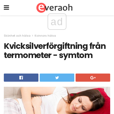
ad
Skönhet och hälsa
Kvinnors hälsa
Kvicksilverförgiftning från
termometer - symtom