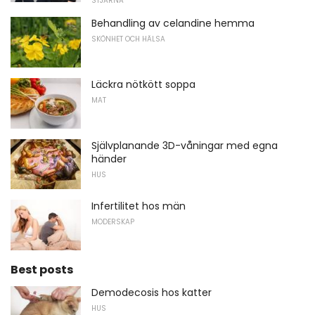
STJÄRNA
Behandling av celandine hemma
SKÖNHET OCH HÄLSA
Läckra nötkött soppa
MAT
Självplanande 3D-våningar med egna
händer
HUS
Infertilitet hos män
MODERSKAP
Best posts
Demodecosis hos katter
HUS