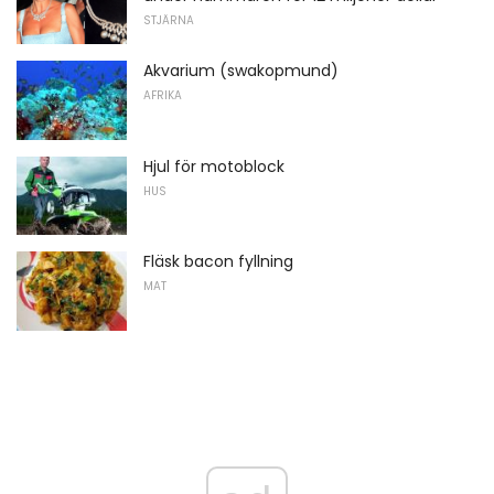
STJÄRNA
Akvarium (swakopmund)
AFRIKA
Hjul för motoblock
HUS
Fläsk bacon fyllning
MAT