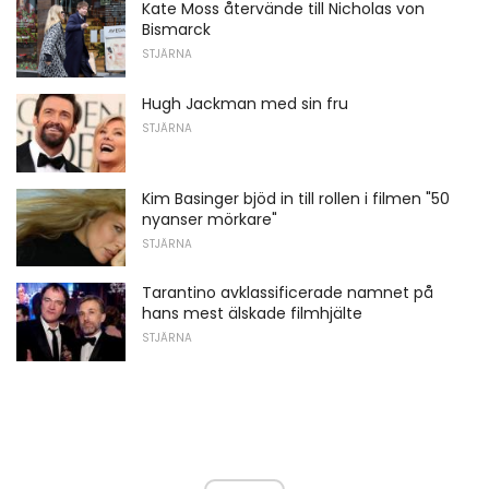
Kate Moss återvände till Nicholas von
Bismarck
STJÄRNA
Hugh Jackman med sin fru
STJÄRNA
Kim Basinger bjöd in till rollen i filmen "50
nyanser mörkare"
STJÄRNA
Tarantino avklassificerade namnet på
hans mest älskade filmhjälte
STJÄRNA