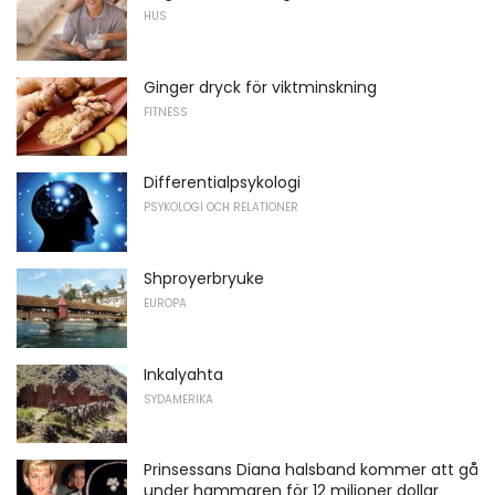
HUS
Ginger dryck för viktminskning
FITNESS
Differentialpsykologi
PSYKOLOGI OCH RELATIONER
Shproyerbryuke
EUROPA
Inkalyahta
SYDAMERIKA
Prinsessans Diana halsband kommer att gå
under hammaren för 12 miljoner dollar