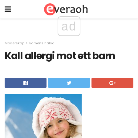
ad
Moderskap
Barnens hälsa
Kall allergi mot ett barn