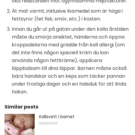
öka resistansen mot ogynnsamma miljöfaktorer.
Ät mat varmt, inklusive livsmedel som är höga i
fettsyror (fet fisk, smör, etc.) i kosten.
Innan du går ut på gatan under den kalla årstiden
måste du smörja ansiktet, händerna och öppna
kroppsdelarna med grädde från kall allergi (om
det inte finns någon speciell kräm du kan
använda någon fettkräme), applicera
läppbalsam till dina läppar. Barnen måste också
bära handskar och en keps som täcker pannan
under frostiga dagar och en halsduk för att linda
hakan.
Similar posts
Kallsvett i barnet
MODERSKAP