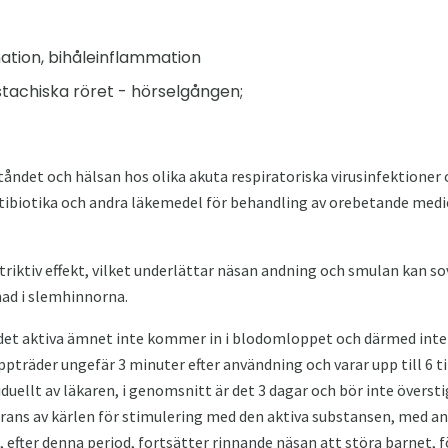
ation, bihåleinflammation
stachiska röret - hörselgången;
tåndet och hälsan hos olika akuta respiratoriska virusinfektioner
ibiotika och andra läkemedel för behandling av orebetande medier
iktiv effekt, vilket underlättar näsan andning och smulan kan so
nad i slemhinnorna.
det aktiva ämnet inte kommer in i blodomloppet och därmed inte
ppträder ungefär 3 minuter efter användning och varar upp till 6 
uellt av läkaren, i genomsnitt är det 3 dagar och bör inte översti
rans av kärlen för stimulering med den aktiva substansen, med and
efter denna period, fortsätter rinnande näsan att störa barnet, f