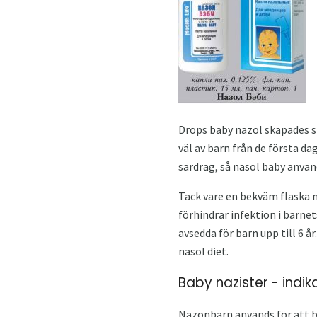
Drops baby nazol skapades sp
väl av barn från de första d
särdrag, så nasol baby anvä
Tack vare en bekväm flaska n
förhindrar infektion i barne
avsedda för barn upp till 6 år
nasol diet.
Baby nazister - indi
Nazonbarn används för att 