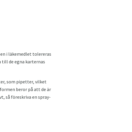
sen i läkemedlet tolereras
 till de egna karternas
r, som pipetter, vilket
sformen beror på att de är
vt, så föreskriva en spray-