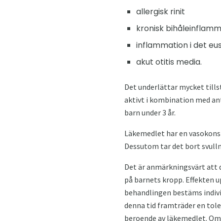
allergisk rinit
kronisk bihåleinflamm
inflammation i det eu
akut otitis media.
Det underlättar mycket tills
aktivt i kombination med ant
barn under 3 år.
Läkemedlet har en vasokonstr
Dessutom tar det bort svull
Det är anmärkningsvärt att 
på barnets kropp. Effekten u
behandlingen bestäms individ
denna tid framträder en tole
beroende av läkemedlet. Om, 