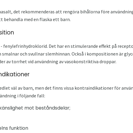
asalt, det rekommenderas att rengöra bihålorna före användning.
t behandla med en flaska ett barn.
ition
 - fenylefrinhydroklorid. Det har en stimulerande effekt på recepto
n smalnar och svullnar slemhinnan. Också i kompositionen är glyc
er av torrhet vid användning av vasokonstriktiva droppar.
ndikationer
dlet väl av barn, men det finns vissa kontraindikationer för anv
dning i följande fall:
änslighet mot beståndsdelar;
elns funktion