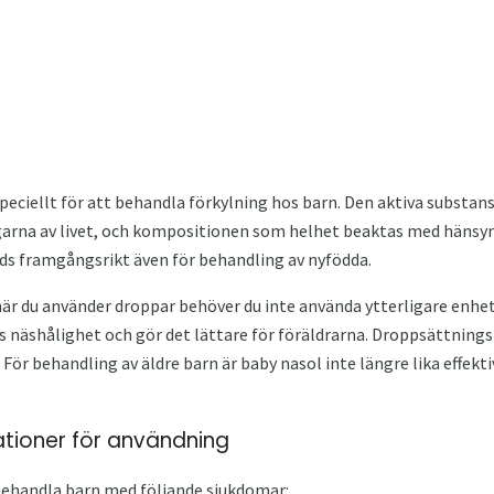
eciellt för att behandla förkylning hos barn. Den aktiva substan
agarna av livet, och kompositionen som helhet beaktas med hänsyn
nds framgångsrikt även för behandling av nyfödda.
är du använder droppar behöver du inte använda ytterligare enhete
ts näshålighet och gör det lättare för föräldrarna. Droppsättning
. För behandling av äldre barn är baby nasol inte längre lika effekti
kationer för användning
behandla barn med följande sjukdomar: