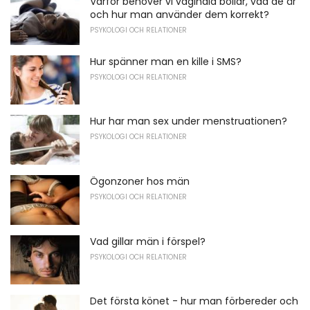
Varför behöver vi vaginala bollar, vad de är
och hur man använder dem korrekt?
PSYKOLOGI OCH RELATIONER
Hur spänner man en kille i SMS?
PSYKOLOGI OCH RELATIONER
Hur har man sex under menstruationen?
PSYKOLOGI OCH RELATIONER
Ögonzoner hos män
PSYKOLOGI OCH RELATIONER
Vad gillar män i förspel?
PSYKOLOGI OCH RELATIONER
Det första könet - hur man förbereder och