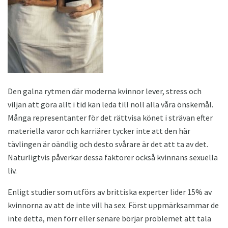
Den galna rytmen där moderna kvinnor lever, stress och
viljan att göra allt i tid kan leda till noll alla våra önskemål.
Många representanter för det rättvisa könet i strävan efter
materiella varor och karriärer tycker inte att den här
tävlingen är oändlig och desto svårare är det att ta av det.
Naturligtvis påverkar dessa faktorer också kvinnans sexuella
liv.
Enligt studier som utförs av brittiska experter lider 15% av
kvinnorna av att de inte vill ha sex. Först uppmärksammar de
inte detta, men förr eller senare börjar problemet att tala