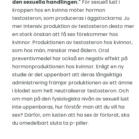
den sexuella handlingen."
För sexuell lust i
kroppen hos en kvinna möter hormon
testosteron, som produceras i äggstockarna. Ju
mer intensiv produktion av testosteron desto mer
en stark önskan att få sex förekommer hos
kvinnor. Produktionen av testosteron hos kvinnor,
som hos män, minskar med åldern. Oral
preventivmedel har också en negativ effekt på
hormonproduktionen hos kvinnor. Enligt en ny
studie är det uppenbart att deras långsiktiga
administrering främjar produktionen av ett ämne
i blodet som helt neutraliserar testosteron. Och
om man på den fysiologiska nivån av sexuell lust
inte uppenbaras, hur förstår man att du vill ha
sex? Därför, om lusten att ha sex är förlorat, ska
du omedelbart sluta ta p-piller.