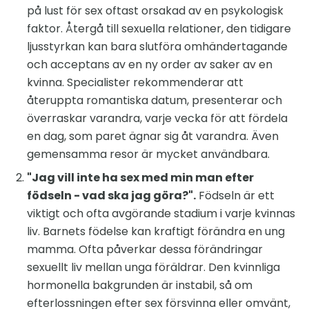
på lust för sex oftast orsakad av en psykologisk
faktor. Återgå till sexuella relationer, den tidigare
ljusstyrkan kan bara slutföra omhändertagande
och acceptans av en ny order av saker av en
kvinna. Specialister rekommenderar att
återuppta romantiska datum, presenterar och
överraskar varandra, varje vecka för att fördela
en dag, som paret ägnar sig åt varandra. Även
gemensamma resor är mycket användbara.
"Jag vill inte ha sex med min man efter
födseln - vad ska jag göra?".
Födseln är ett
viktigt och ofta avgörande stadium i varje kvinnas
liv. Barnets födelse kan kraftigt förändra en ung
mamma. Ofta påverkar dessa förändringar
sexuellt liv mellan unga föräldrar. Den kvinnliga
hormonella bakgrunden är instabil, så om
efterlossningen efter sex försvinna eller omvänt,