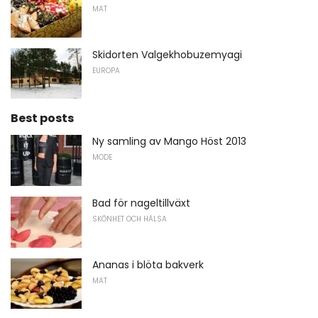
MAT
Skidorten Valgekhobuzemyagi
EUROPA
Best posts
Ny samling av Mango Höst 2013
MODE
Bad för nageltillväxt
SKÖNHET OCH HÄLSA
Ananas i blöta bakverk
MAT