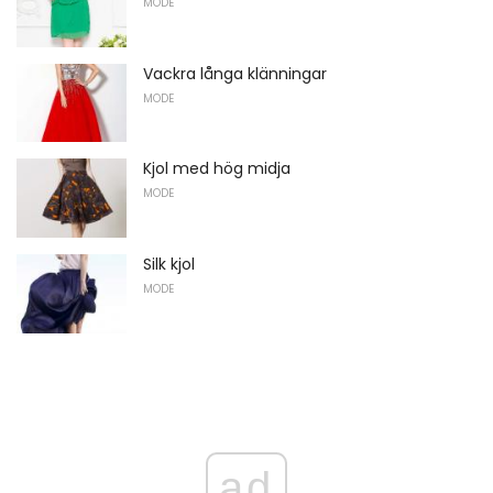
MODE
Vackra långa klänningar
MODE
Kjol med hög midja
MODE
Silk kjol
MODE
ad