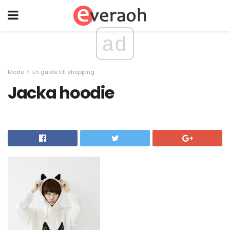
ad
Mode
En guide till shopping
Jacka hoodie