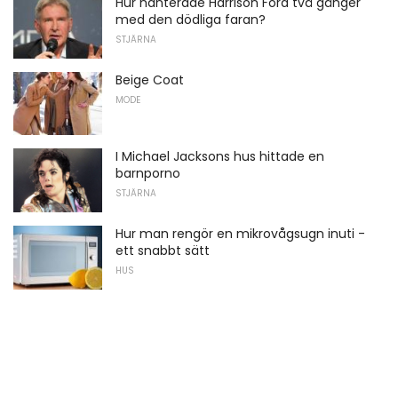
Hur hanterade Harrison Ford två gånger
med den dödliga faran?
STJÄRNA
Beige Coat
MODE
I Michael Jacksons hus hittade en
barnporno
STJÄRNA
Hur man rengör en mikrovågsugn inuti -
ett snabbt sätt
HUS