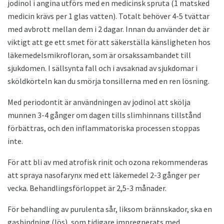
jodinol i angina utförs med en medicinsk spruta (1 matsked
medicin krävs per 1 glas vatten). Totalt behöver 4-5 tvättar
med avbrott mellan dem i 2 dagar. Innan du använder det är
viktigt att ge ett smet för att säkerställa känsligheten hos
läkemedelsmikrofloran, som är orsakssambandet till
sjukdomen. I sällsynta fall och i avsaknad av sjukdomar i
sköldkörteln kan du smörja tonsillerna med en ren lösning.
Med periodontit är användningen av jodinol att skölja
munnen 3-4 gånger om dagen tills slimhinnans tillstånd
förbättras, och den inflammatoriska processen stoppas
inte.
För att bli av med atrofisk rinit och ozona rekommenderas
att spraya nasofarynx med ett läkemedel 2-3 gånger per
vecka. Behandlingsförloppet är 2,5-3 månader.
För behandling av purulenta sår, liksom brännskador, ska en
gasbindning (lös), som tidigare impregnerats med