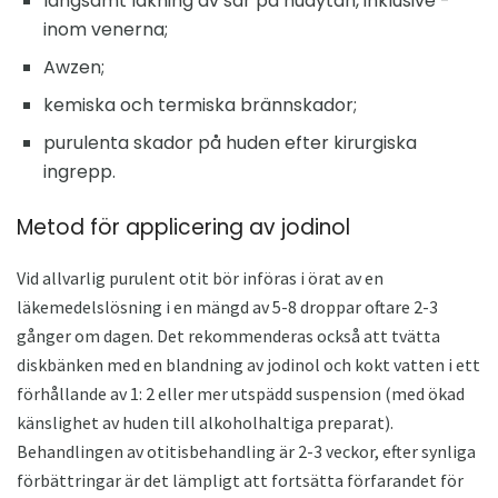
långsamt läkning av sår på hudytan, inklusive -
inom venerna;
Awzen;
kemiska och termiska brännskador;
purulenta skador på huden efter kirurgiska
ingrepp.
Metod för applicering av jodinol
Vid allvarlig purulent otit bör införas i örat av en
läkemedelslösning i en mängd av 5-8 droppar oftare 2-3
gånger om dagen. Det rekommenderas också att tvätta
diskbänken med en blandning av jodinol och kokt vatten i ett
förhållande av 1: 2 eller mer utspädd suspension (med ökad
känslighet av huden till alkoholhaltiga preparat).
Behandlingen av otitisbehandling är 2-3 veckor, efter synliga
förbättringar är det lämpligt att fortsätta förfarandet för