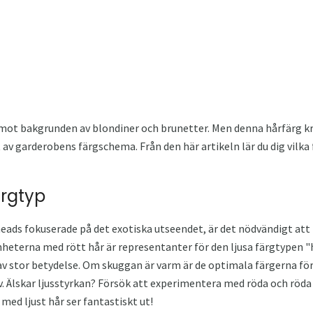
t mot bakgrunden av blondiner och brunetter. Men denna hårfärg kr
t av garderobens färgschema. Från den här artikeln lär du dig vilka
ärgtyp
dheads fokuserade på det exotiska utseendet, är det nödvändigt a
könheterna med rött hår är representanter för den ljusa färgtypen 
av stor betydelse. Om skuggan är varm är de optimala färgerna fö
oliv. Älskar ljusstyrkan? Försök att experimentera med röda och rö
med ljust hår ser fantastiskt ut!