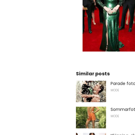
Similar posts
Parade fot
MODE
Sommarfot
MODE