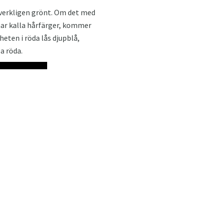
t verkligen grönt. Om det med
ar kalla hårfärger, kommer
ten i röda lås djupblå,
la röda.