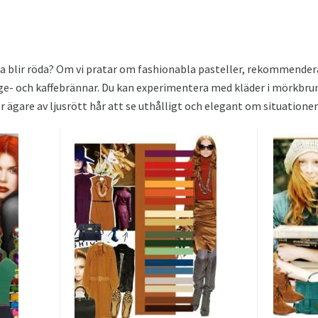
na blir röda? Om vi ​​pratar om fashionabla pasteller, rekommender
e- och kaffebrännar. Du kan experimentera med kläder i mörkbruna
 ägare av ljusrött hår att se uthålligt och elegant om situationen