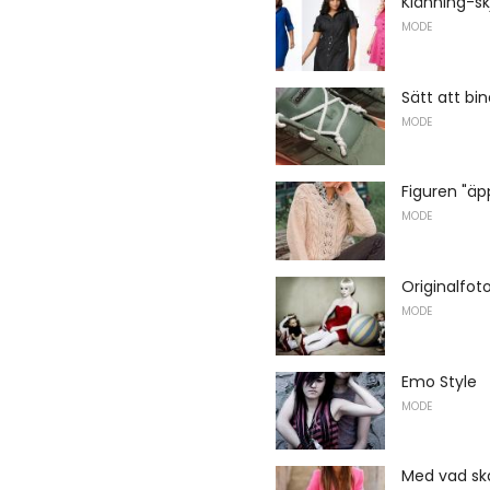
Klänning-skj
MODE
Sätt att bi
MODE
Figuren "äp
MODE
Originalfot
MODE
Emo Style
MODE
Med vad sk