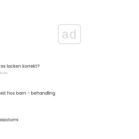
ad
ras lacken korrekt?
ÄLSA
eit hos barn - behandling
pisiotomi