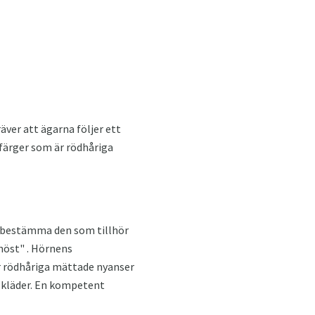
äver att ägarna följer ett
 färger som är rödhåriga
tt bestämma den som tillhör
"höst" . Hörnens
r rödhåriga mättade nyanser
da kläder. En kompetent