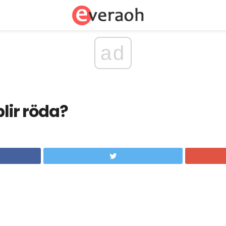
ad
blir röda?