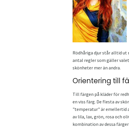
Rödhåriga djur står alltid u
antal regler som gäller vale
skönheter mer än andra.
Orientering till f
Till färgen på kläder för re
en viss färg. De flesta av s
"temperatur" är emellertid 
av lila, lax, grön, rosa och 
kombination av dessa färger 