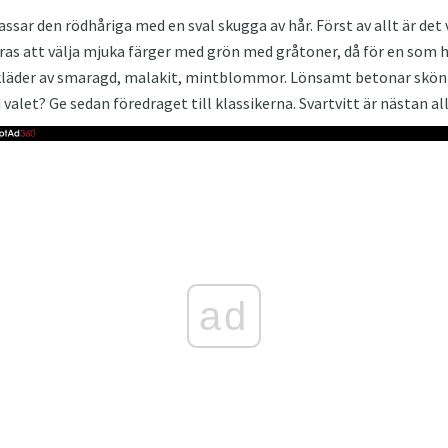
ssar den rödhåriga med en sval skugga av hår. Först av allt är de
 att välja mjuka färger med grön med gråtoner, då för en som h
 kläder av smaragd, malakit, mintblommor. Lönsamt betonar skönhe
 i valet? Ge sedan föredraget till klassikerna. Svartvitt är nästan al
ad