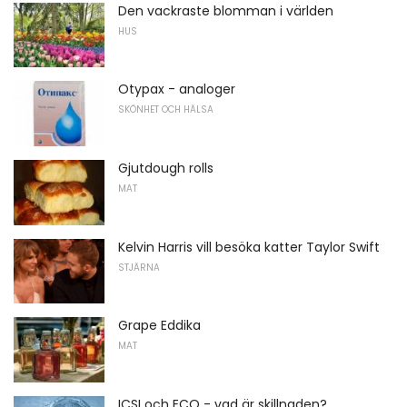
Den vackraste blomman i världen
HUS
Otypax - analoger
SKÖNHET OCH HÄLSA
Gjutdough rolls
MAT
Kelvin Harris vill besöka katter Taylor Swift
STJÄRNA
Grape Eddika
MAT
ICSI och ECO - vad är skillnaden?