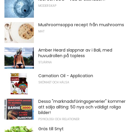
MODERSKAP
Mushroomsoppa recept från mushrooms
MAT
Amber Heard slappnar av i Bali, med
huvudrollen på topless
STJÄRNA
Carnation Oil - Application
SKÖNHET OCH HÄLSA
Dessa "marknadsföringsgenerier" kommer
att sälja allting: 50 nya och väldigt roliga
bilder!
PSYKOLOGI OCH RELATIONER
Gräs till Snyt