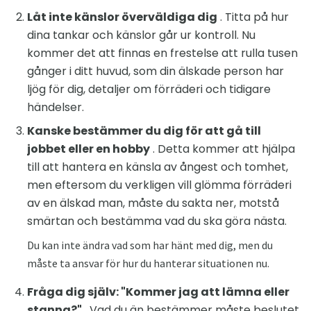
Låt inte känslor överväldiga dig
. Titta på hur
dina tankar och känslor går ur kontroll. Nu
kommer det att finnas en frestelse att rulla tusen
gånger i ditt huvud, som din älskade person har
ljög för dig, detaljer om förräderi och tidigare
händelser.
Kanske bestämmer du dig för att gå till
jobbet eller en hobby
. Detta kommer att hjälpa
till att hantera en känsla av ångest och tomhet,
men eftersom du verkligen vill glömma förräderi
av en älskad man, måste du sakta ner, motstå
smärtan och bestämma vad du ska göra nästa.
Du kan inte ändra vad som har hänt med dig, men du
måste ta ansvar för hur du hanterar situationen nu.
Fråga dig själv: "Kommer jag att lämna eller
stanna?"
. Vad du än bestämmer måste beslutet