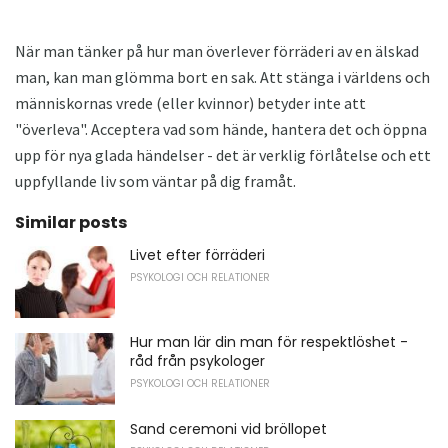
När man tänker på hur man överlever förräderi av en älskad
man, kan man glömma bort en sak. Att stänga i världens och
människornas vrede (eller kvinnor) betyder inte att
"överleva". Acceptera vad som hände, hantera det och öppna
upp för nya glada händelser - det är verklig förlåtelse och ett
uppfyllande liv som väntar på dig framåt.
Similar posts
Livet efter förräderi
PSYKOLOGI OCH RELATIONER
Hur man lär din man för respektlöshet -
råd från psykologer
PSYKOLOGI OCH RELATIONER
Sand ceremoni vid bröllopet