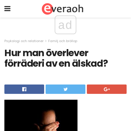
ad
Psykologi och relationer
Familj och bröllop
Hur man överlever
förräderi av en älskad?