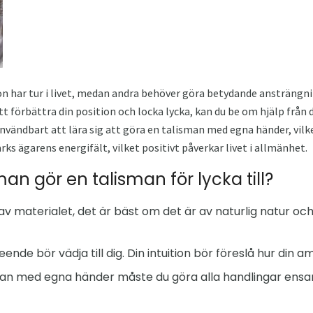
on har tur i livet, medan andra behöver göra betydande ansträngni
t förbättra din position och locka lycka, kan du be om hjälp från d
nvändbart att lära sig att göra en talisman med egna händer, vilke
ärks ägarens energifält, vilket positivt påverkar livet i allmänhet.
man gör en talisman för lycka till?
av materialet, det är bäst om det är av naturlig natur oc
nde bör vädja till dig. Din intuition bör föreslå hur din a
sman med egna händer måste du göra alla handlingar ens