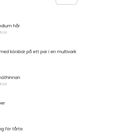
edium hår
ÄLSA
ed körsbär på ett par i en multivark
 näthinnan
ÄLSA
per
g för tårta