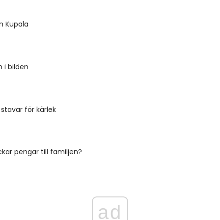
an Kupala
 i bilden
stavar för kärlek
kar pengar till familjen?
ad