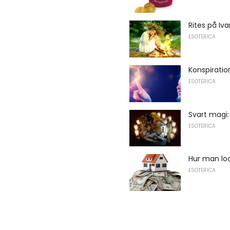
Rites på Iv
ESOTERICA
Konspiration
ESOTERICA
Svart magi: 
ESOTERICA
Hur man loc
ESOTERICA