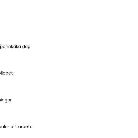
 pannkaka dag
öllopet
ningar
ualer att arbeta