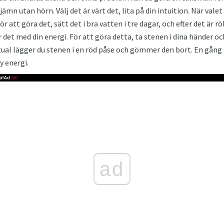
jämn utan hörn. Välj det är värt det, lita på din intuition. När vale
r att göra det, sätt det i bra vatten i tre dagar, och efter det är r
r det med din energi. För att göra detta, ta stenen i dina händer oc
itual lägger du stenen i en röd påse och gömmer den bort. En gång 
y energi.
ad