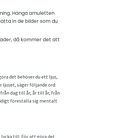
avning. Hänga amuletten
ätta in de bilder som du
ånader, då kommer det att
öra det behöver du ett ljus,
ljuset, säger följande ord:
 dag till år, år till år, från
idigt föreställa sig mentalt
ycka till. För att göra det,