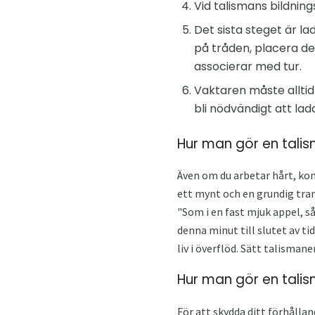
Vid talismans bildni
Det sista steget är la
på tråden, placera de
associerar med tur.
Vaktaren måste alltid
bli nödvändigt att lad
Hur man gör en tali
Även om du arbetar hårt, kom
ett mynt och en grundig tran
"Som i en fast mjuk appel, så
denna minut till slutet av t
liv i överflöd. Sätt talismane
Hur man gör en talis
För att skydda ditt förhållan