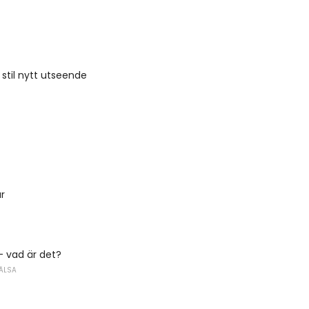
 stil nytt utseende
ar
- vad är det?
ÄLSA