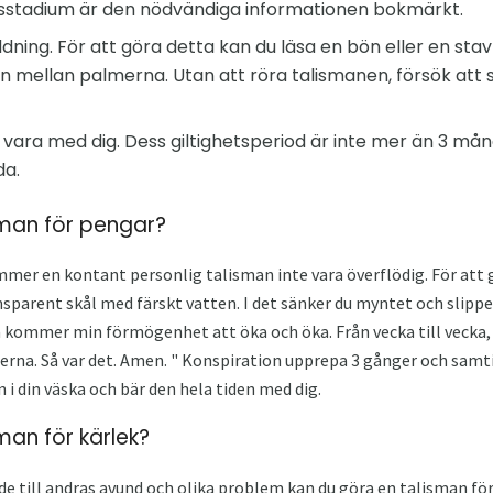
ngsstadium är den nödvändiga informationen bokmärkt.
ddning. För att göra detta kan du läsa en bön eller en st
n mellan palmerna. Utan att röra talismanen, försök att s
 vara med dig. Dess giltighetsperiod är inte mer än 3 m
da.
sman för pengar?
mer en kontant personlig talisman inte vara överflödig. För att g
sparent skål med färskt vatten. I det sänker du myntet och slipper 
 kommer min förmögenhet att öka och öka. Från vecka till vecka, från
iderna. Så var det. Amen. " Konspiration upprepa 3 gånger och samt
n i din väska och bär den hela tiden med dig.
man för kärlek?
de till andras avund och olika problem kan du göra en talisman för l