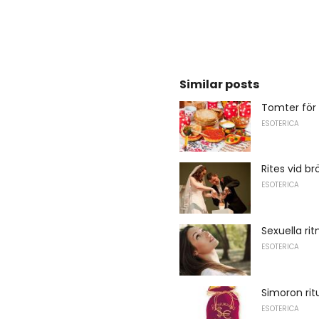
Similar posts
Tomter för
ESOTERICA
Rites vid br
ESOTERICA
Sexuella rit
ESOTERICA
Simoron rit
ESOTERICA