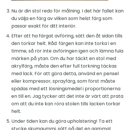
Nu är din stol redo för målning. I det här fallet kan
du välja en färg av vilken som helst färg som
passar exakt för ditt interiör.
Efter att ha färgat avföring, sätt den åt sidan tills
den torkar helt. Råd: färgen kan inte torka i en
timme, så rör inte avföringen igen och lämna fula
märken på ytan. Om du har täckt en stol med
akrylfärg, måste den efter full torkning täckas
med lack. För att göra detta, använd en pensel
eller kompressor, sprayfärg, som först måste
spädas med ett lösningsmedel i proportionerna
en till en. Jag tycker att det inte är värt att prata
om att du inte kan röra stolen tills lacken torkar
helt.
Under tiden kan du göra upholstering! Ta ett
stycke skumgummi, sätt på det en gammal