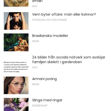
smak!
MAT
Vem byter oftare: män eller kvinnor?
PSYKOLOGI OCH RELATIONER
Brasilianska modeller
MODE
24 bilder från sociala nätverk som avslöjar
familjen skelett i garderoben
HUS
Armani poäng
MODE
Slinga med ringar
MODERSKAP