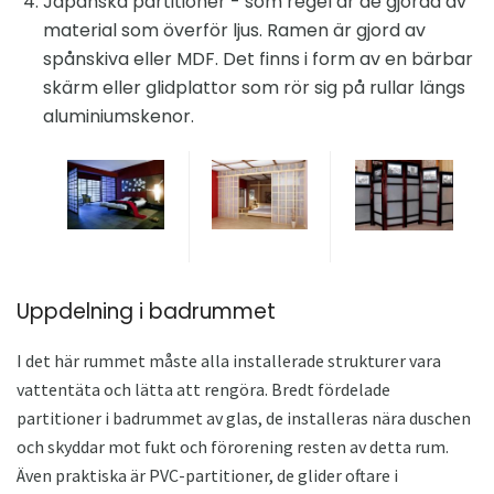
Japanska partitioner - som regel är de gjorda av
material som överför ljus. Ramen är gjord av
spånskiva eller MDF. Det finns i form av en bärbar
skärm eller glidplattor som rör sig på rullar längs
aluminiumskenor.
Uppdelning i badrummet
I det här rummet måste alla installerade strukturer vara
vattentäta och lätta att rengöra. Bredt fördelade
partitioner i badrummet av glas, de installeras nära duschen
och skyddar mot fukt och förorening resten av detta rum.
Även praktiska är PVC-partitioner, de glider oftare i