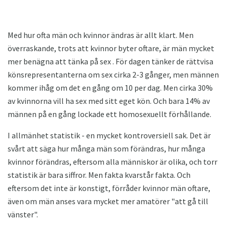
Med hur ofta män och kvinnor ändras är allt klart. Men
överraskande, trots att kvinnor byter oftare, är män mycket
mer benägna att tänka på sex . För dagen tänker de rättvisa
könsrepresentanterna om sex cirka 2-3 gånger, men männen
kommer ihåg om det en gång om 10 per dag. Men cirka 30%
av kvinnorna vill ha sex med sitt eget kön. Och bara 14% av
männen på en gång lockade ett homosexuellt förhållande.
I allmänhet statistik - en mycket kontroversiell sak. Det är
svårt att säga hur många män som förändras, hur många
kvinnor förändras, eftersom alla människor är olika, och torr
statistik är bara siffror. Men fakta kvarstår fakta. Och
eftersom det inte är konstigt, förråder kvinnor män oftare,
även om män anses vara mycket mer amatörer "att gå till
vänster".