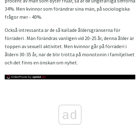
procent av män som byter fruar, så är de ungefärliga siffrorna
34%. Men kvinnor som förändrar sina män, på sociologiska
frågor mer - 40%.
Också intressanta är de så kallade åldersgränserna för
förräderi . Män förändras vanligen vid 20-25 år, denna ålder är
toppen av sexuell aktivitet. Men kvinnor går på förräderi i
åldern 30-35 år, när de blir trötta på monotonin i familjelivet
och det finns en önskan om nyhet.
ad