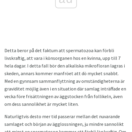
Detta beror på det faktum att spermatozoa kan förbli
livskraftig, att vara i könsorganen hos en kvinna, upp till 7
hela dagar. I detta fall bör den alkaliska mikrofloran lagras i
skeden, annars kommer manfröet att dö mycket snabbt.
Med en gynnsam sammanflyttning av omständigheterna är
graviditet möjlig även i en situation där samlag inträffade en
vecka före frisättningen av äggstocken från follikeln, även
om dess sannolikhet är mycket liten.
Naturligtvis desto mer tid passerar mellan det nuvarande
samlaget och början av ägglossningen, ju mindre sannolikt
att minst en spermatoson kommer att förbli livskraftig. Om