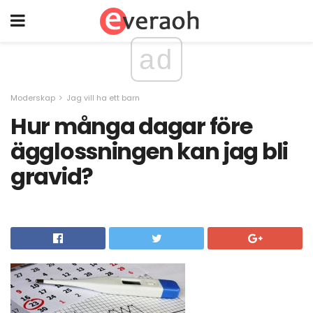
ad
Moderskap
Jag vill ha ett barn
Hur många dagar före
ägglossningen kan jag bli
gravid?