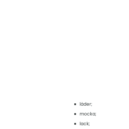
läder;
mocka;
lack;