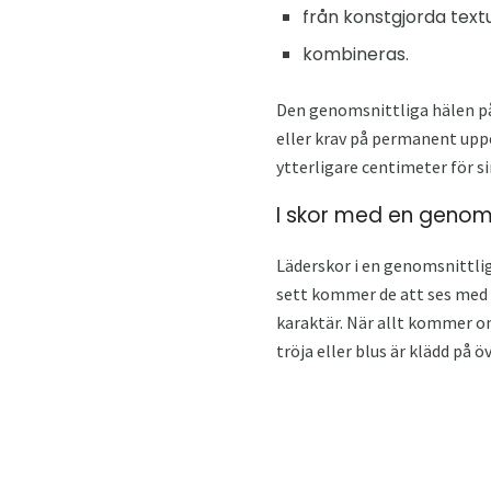
från konstgjorda text
kombineras.
Den genomsnittliga hälen på 
eller krav på permanent uppeh
ytterligare centimeter för sin
I skor med en genomsni
Läderskor i en genomsnittlig 
sett kommer de att ses med b
karaktär. När allt kommer om
tröja eller blus är klädd på 