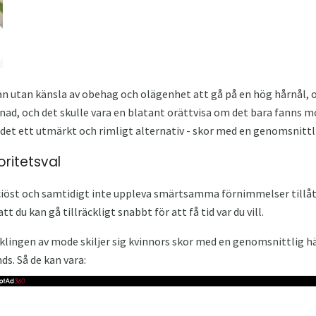
kan utan känsla av obehag och olägenhet att gå på en hög hårnål, o
llnad, och det skulle vara en blatant orättvisa om det bara fanns
s det ett utmärkt och rimligt alternativ - skor med en genomsnittli
oritetsval
raciöst och samtidigt inte uppleva smärtsamma förnimmelser tillåt
 du kan gå tillräckligt snabbt för att få tid var du vill.
klingen av mode skiljer sig kvinnors skor med en genomsnittlig hä
ds. Så de kan vara: