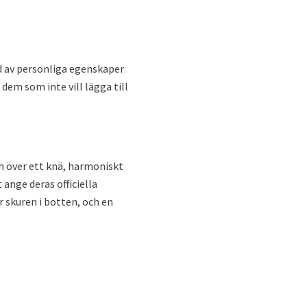
d av personliga egenskaper
dem som inte vill lägga till
ch över ett knä, harmoniskt
ange deras officiella
r skuren i botten, och en