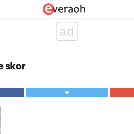
ad
 skor