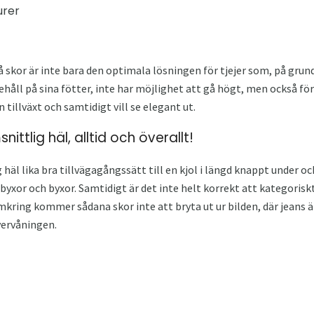
urer
skor är inte bara den optimala lösningen för tjejer som, på grun
åll på sina fötter, inte har möjlighet att gå högt, men också för 
 tillväxt och samtidigt vill se elegant ut.
ttlig häl, alltid och överallt!
häl lika bra tillvägagångssätt till en kjol i längd knappt under o
yxor och byxor. Samtidigt är det inte helt korrekt att kategoriskt 
kring kommer sådana skor inte att bryta ut ur bilden, där jeans ä
övervåningen.