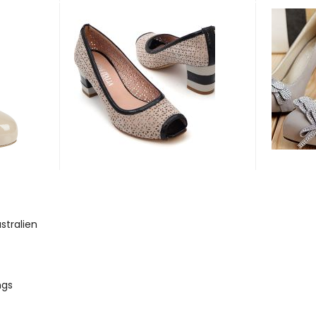
stralien
ngs