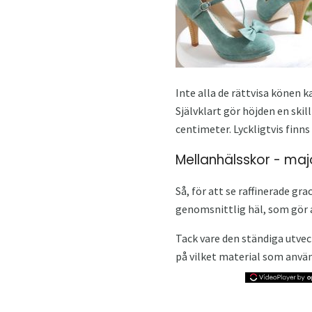
Inte alla de rättvisa könen 
Självklart gör höjden en ski
centimeter. Lyckligtvis finn
Mellanhälsskor - maj
Så, för att se raffinerade g
genomsnittlig häl, som gör att
Tack vare den ständiga utvec
på vilket material som använ