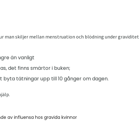
ur man skiljer mellan menstruation och blödning under graviditete
ngre än vanligt
s, det finns smärtor i buken;
t byta tätningar upp till 10 gånger om dagen.
jälp.
e av influensa hos gravida kvinnor