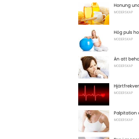
Honung und
MODERSKAP
Hög puls ho
MODERSKAP
Än att beha
MODERSKAP
Hjärtfrekv
MODERSKAP
Palpitation 
MODERSKAP