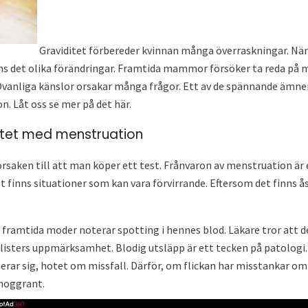
Graviditet förbereder kvinnan många överraskningar. När
ns det olika förändringar. Framtida mammor försöker ta reda på
Ovanliga känslor orsakar många frågor. Ett av de spännande ämnen
n. Låt oss se mer på det här.
tet med menstruation
orsaken till att man köper ett test. Frånvaron av menstruation är 
 finns situationer som kan vara förvirrande. Eftersom det finns å
 framtida moder noterar spotting i hennes blod. Läkare tror att d
alisters uppmärksamhet. Blodig utsläpp är ett tecken på patologi. 
erar sig, hotet om missfall. Därför, om flickan har misstankar om
 noggrant.