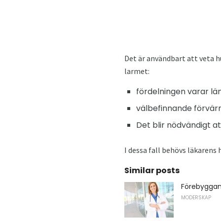
Det är användbart att veta h
larmet:
fördelningen varar lä
välbefinnande förvärra
Det blir nödvändigt at
I dessa fall behövs läkarens h
Similar posts
Förebyggand
MODERSKAP