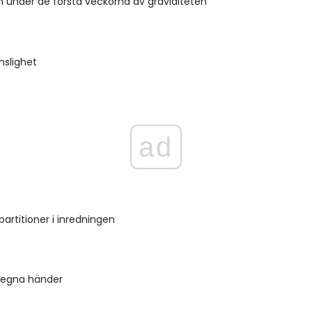
 under de första veckorna av graviditeten
nslighet
ad
partitioner i inredningen
 egna händer