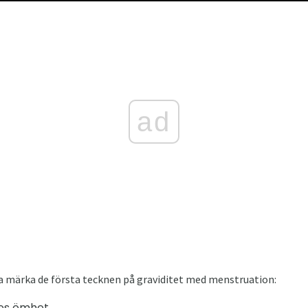
ad
 märka de första tecknen på graviditet med menstruation:
nes ömhet