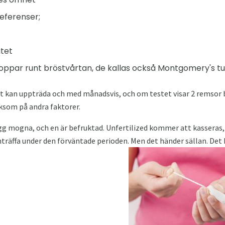
eferenser;
itet
ppar runt bröstvårtan, de kallas också Montgomery's tu
t kan uppträda och med månadsvis, och om testet visar 2 remsor b
ksom på andra faktorer.
ägg mogna, och en är befruktad. Unfertilized kommer att kasseras, 
räffa under den förväntade perioden. Men det händer sällan. Det 