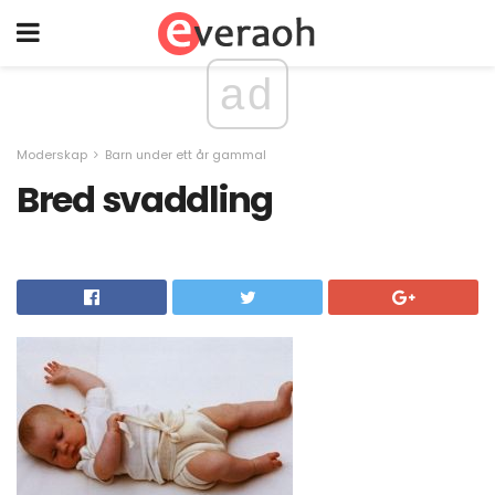
ad
Moderskap
Barn under ett år gammal
Bred svaddling