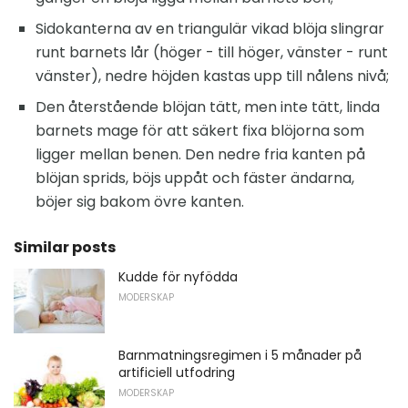
Sidokanterna av en triangulär vikad blöja slingrar
runt barnets lår (höger - till höger, vänster - runt
vänster), nedre höjden kastas upp till nålens nivå;
Den återstående blöjan tätt, men inte tätt, linda
barnets mage för att säkert fixa blöjorna som
ligger mellan benen. Den nedre fria kanten på
blöjan sprids, böjs uppåt och fäster ändarna,
böjer sig bakom övre kanten.
Similar posts
Kudde för nyfödda
MODERSKAP
Barnmatningsregimen i 5 månader på
artificiell utfodring
MODERSKAP