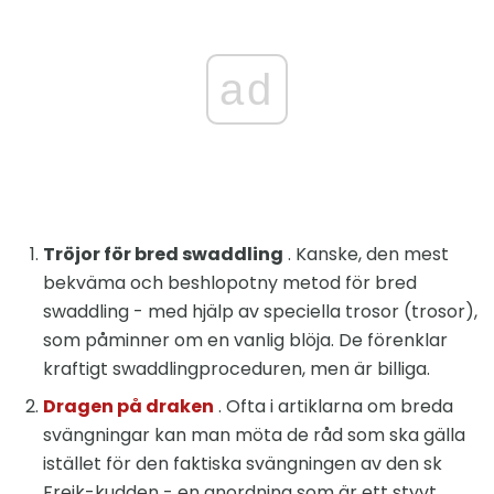
ad
Tröjor för bred swaddling
. Kanske, den mest
bekväma och beshlopotny metod för bred
swaddling - med hjälp av speciella trosor (trosor),
som påminner om en vanlig blöja. De förenklar
kraftigt swaddlingproceduren, men är billiga.
Dragen på draken
. Ofta i artiklarna om breda
svängningar kan man möta de råd som ska gälla
istället för den faktiska svängningen av den sk
Freik-kudden - en anordning som är ett styvt