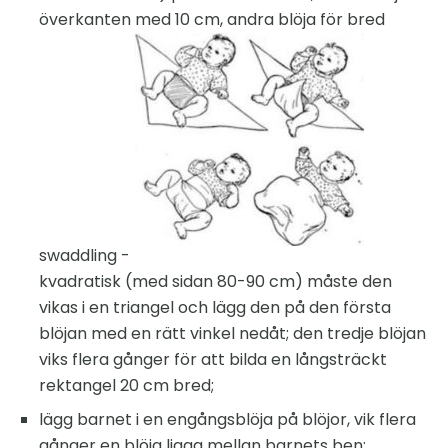
överkanten med 10 cm, andra blöja för bred
swaddling -
kvadratisk (med sidan 80-90 cm) måste den
vikas i en triangel och lägg den på den första
blöjan med en rätt vinkel nedåt; den tredje blöjan
viks flera gånger för att bilda en långsträckt
rektangel 20 cm bred;
lägg barnet i en engångsblöja på blöjor, vik flera
gånger en blöja ligga mellan barnets ben;