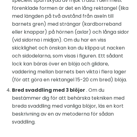
speciellt spärrskydd av mjuk trasa. I den mest
förenklade formen är det en lång rektangel (lika
med längden på två avstånd från axeln till
barnets gren) med strängar (kardborreband
eller knappar) på hörnen (axlar) och långa sidor
(vid sidorna i midjan). Om du har en viss
skicklighet och önskan kan du klippa ut nacken
och sidodelarna, som visas i figuren. Ett sådant
lock kan bäras över en blöja och glidare,
vaddering mellan barnets ben vikta i flera lager
(för att göra en rektangel 15-20 cm bred) blöja.
Bred svaddling med 3 blöjor
. Om du
bestämmer dig för att behärska tekniken med
breda svaddling med vanliga blöjor, läs en kort
beskrivning av en av metoderna för sådan
svaddling.