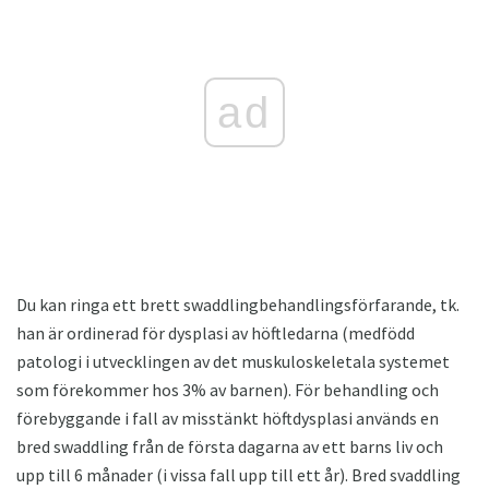
ad
Du kan ringa ett brett swaddlingbehandlingsförfarande, tk.
han är ordinerad för dysplasi av höftledarna (medfödd
patologi i utvecklingen av det muskuloskeletala systemet
som förekommer hos 3% av barnen). För behandling och
förebyggande i fall av misstänkt höftdysplasi används en
bred swaddling från de första dagarna av ett barns liv och
upp till 6 månader (i vissa fall upp till ett år). Bred svaddling