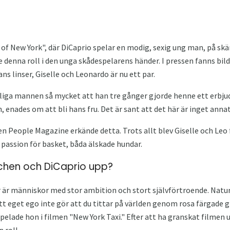
of New York", där DiCaprio spelar en modig, sexig ung man, på skä
ade denna roll i den unga skådespelarens händer. I pressen fanns bil
s linser, Giselle och Leonardo är nu ett par.
iliga mannen så mycket att han tre gånger gjorde henne ett erbj
enades om att bli hans fru. Det är sant att det här är inget annat
en People Magazine erkände detta. Trots allt blev Giselle och Leo 
 passion för basket, båda älskade hundar.
dchen och DiCaprio upp?
er är människor med stor ambition och stort självförtroende. Natur
tt eget ego inte gör att du tittar på världen genom rosa färgade
spelade hon i filmen "New York Taxi." Efter att ha granskat filmen
 roll.