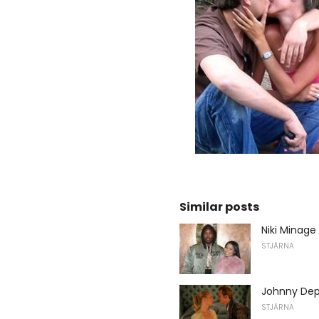
Similar posts
Niki Minage
STJÄRNA
Johnny Depp
STJÄRNA