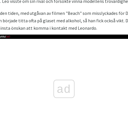
. Leo visste om sin rival och försökte vinna modellens trovärdighe
å den tiden, med utgåvan av filmen "Beach" som misslyckades för 
 började titta ofta på glaset med alkohol, så han fick också vikt. D
 minsta önskan att komma i kontakt med Leonardo.
ad