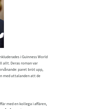
nkluderades i Guinness World
l allt. Deras roman var
förvånande: paret bröt upp,
n med uttalanden att de
fär med en kollega i affären,