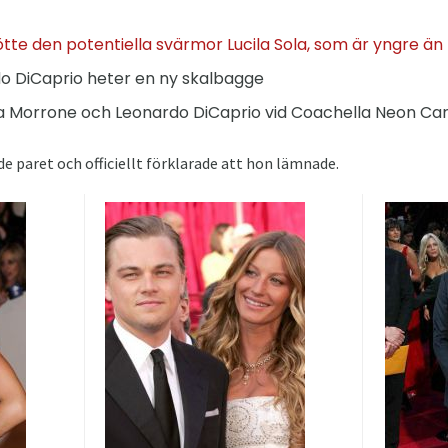
tte den potentiella svärmor Lucila Sola, som är yngre ä
do DiCaprio heter en ny skalbagge
Morrone och Leonardo DiCaprio vid Coachella Neon Carn
de paret och officiellt förklarade att hon lämnade.