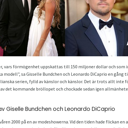
, vars förmögenhet uppskattas till 150 miljoner dollar och som i
 modell", sa Gisselle Bundchen och Leonardo DiCaprio en gång til
ianska serien, fylld av känslor och känslor. Det är trots allt inte 
gav det kommande bröllopet och chockade sedan igen allmänhete
v Giselle Bundchen och Leonardo DiCaprio
våren 2000 på en av modeshowerna. Vid den tiden hade flickan en af