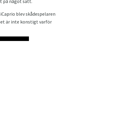
t på något sätt.
DiCaprio blev skådespelaren
et är inte konstigt varför