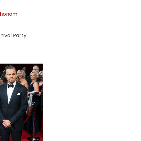
n honom
ival Party