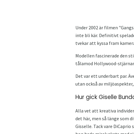
Under 2002 är filmen "Gangs 
inte bli kär. Definitivt spel
tvekar att kyssa fram kameran
Modellen fascinerade den st
tålamod Hollywood-stjärnan, 
Det var ett underbart par. Äv
utan också av miljöaspekter,
Hur gick Giselle Bun
Alla vet att kreativa individ
det här, men så länge som di
Gisselle. Tack vare DiCaprio 
hon hade misslyckats med sin