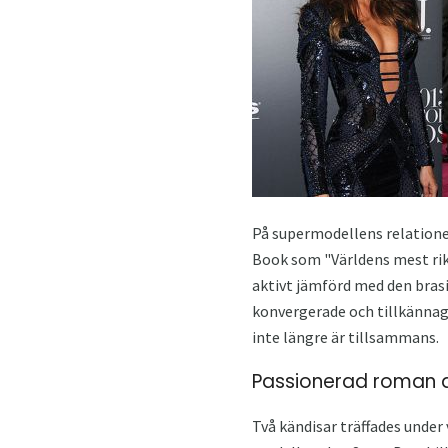
På supermodellens relationer
Book som "Världens mest rika
aktivt jämförd med den brasil
konvergerade och tillkänna
inte längre är tillsammans.
Passionerad roman a
Två kändisar träffades under 