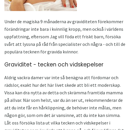
Under de magiska 9 månaderna av graviditeten förekommer
förändringar inte bara i kvinnlig kropp, men också i världens
uppfattning, eftersom Jag vill föda ett friskt barn, försöka
svårt att lyssna på råd från specialister och några - och till de
populära tecknen för gravida kvinnor.
Graviditet - tecken och vidskepelser
Aldrig vackra damer var inte så benägna att fördomar och
rädslor, exakt hur det här livet skede att bli ett moderskap.
Vissa kan dra nytta av detta och skrämma framtida mamma
på allvar. När som helst, var du än ser ut, rekommenderar de
att du inte får en hårklippning, de behöver inte målas, men
någon gör, som om det är vansinne, att du inte kan simma.
Låt oss försöka lista ut vilka tecken och vidskepelser i