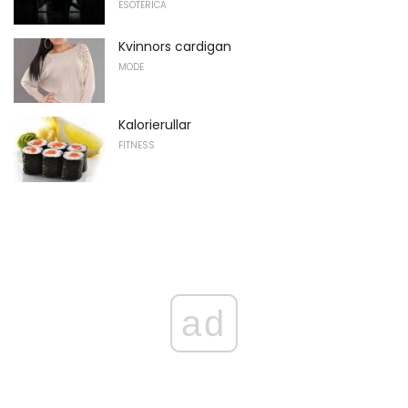
ESOTERICA
Kvinnors cardigan
MODE
Kalorierullar
FITNESS
ad