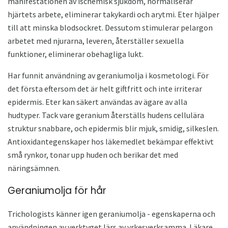
manifestationen av ischemisk sjukdom, normaliserar
hjärtets arbete, eliminerar takykardi och arytmi. Eter hjälper
till att minska blodsockret. Dessutom stimulerar pelargon
arbetet med njurarna, leveren, återställer sexuella
funktioner, eliminerar obehagliga lukt.
Har funnit användning av geraniumolja i kosmetologi. För
det första eftersom det är helt giftfritt och inte irriterar
epidermis. Eter kan säkert användas av ägare av alla
hudtyper. Tack vare geranium återställs hudens cellulära
struktur snabbare, och epidermis blir mjuk, smidig, silkeslen.
Antioxidantegenskaper hos läkemedlet bekämpar effektivt
små rynkor, tonar upp huden och berikar det med
näringsämnen.
Geraniumolja för hår
Trichologists känner igen geraniumolja - egenskaperna och
användningen av verktyget lärs av yrkesverksamma. Läkare