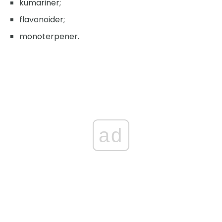
kumariner;
flavonoider;
monoterpener.
ad