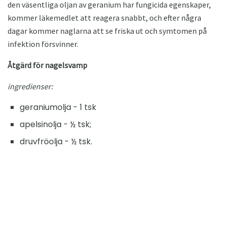
den väsentliga oljan av geranium har fungicida egenskaper,
kommer läkemedlet att reagera snabbt, och efter några
dagar kommer naglarna att se friska ut och symtomen på
infektion försvinner.
Åtgärd för nagelsvamp
ingredienser:
geraniumolja - 1 tsk
apelsinolja - ½ tsk;
druvfröolja - ½ tsk.