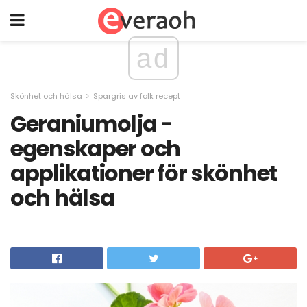
ad
Skönhet och hälsa
Spargris av folk recept
Geraniumolja -
egenskaper och
applikationer för skönhet
och hälsa