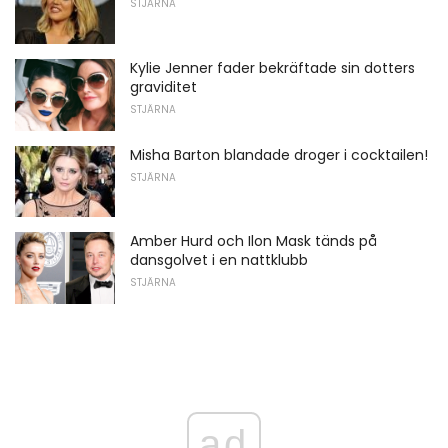
STJÄRNA
Kylie Jenner fader bekräftade sin dotters
graviditet
STJÄRNA
Misha Barton blandade droger i cocktailen!
STJÄRNA
Amber Hurd och Ilon Mask tänds på
dansgolvet i en nattklubb
STJÄRNA
ad