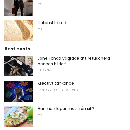
MODE
Italienskt bröd
MAT
Best posts
Jane Fonda vägrade att retuschera
hennes bilder!
STJÄRNA
Kreativt tänkande
PSYKOLOGI OCH RELATIONER
Hur man lagar mat från sill?
MAT