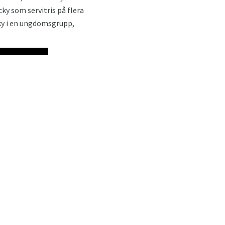
ky som servitris på flera
cky i en ungdomsgrupp,