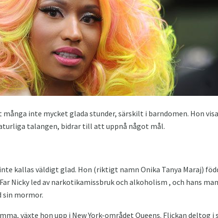
det många inte mycket glada stunder, särskilt i barndomen. Hon vi
urliga talangen, bidrar till att uppnå något mål.
te kallas väldigt glad. Hon (riktigt namn Onika Tanya Maraj) föd
 Far Nicky led av narkotikamissbruk och alkoholism , och hans ma
ed sin mormor.
mamma, växte hon upp i New York-området Queens. Flickan deltog i