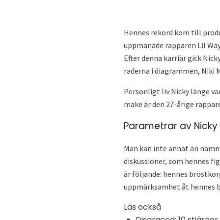
Hennes rekord kom till produ
uppmanade rapparen Lil Wayn
Efter denna karriär gick Nic
raderna i diagrammen, Niki M
Personligt liv Nicky länge va
make är den 27-årige rappare
Parametrar av Nicky
Man kan inte annat än nämna 
diskussioner, som hennes fig
är följande: hennes bröstkor
uppmärksamhet åt hennes bil
Läs också
Disgraced: 10 stjärn