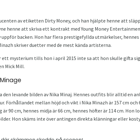
centen av etiketten Dirty Money, och han hjälpte henne att släpp
e henne att skriva ett kontrakt med Young Money Entertainment 
ky uppför backen. Hon har flera prestigefyllda utmärkelser, hennes
inazh skriver duetter med de mest kända artisterna.
r ett mysterium tills hon i april 2015 inte sa att hon skulle gifta s
n Mick Mill.
 Minage
den levande bilden av Nika Minaj. Hennes outfits blir alltid en a
ur. Förhållandet mellan höjd och vikt i Nika Minazh är 157 cm och
g är 90 cm, hennes midja är 66 cm, hennes höfter är 114 cm. Hon loc
der. Hon skäms inte över antingen direkta klänningar eller kosty
or, där skämmen skedde på scenen!