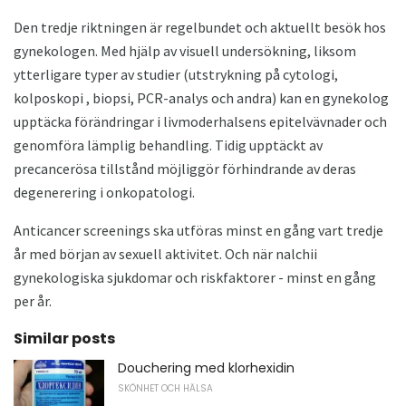
Den tredje riktningen är regelbundet och aktuellt besök hos
gynekologen. Med hjälp av visuell undersökning, liksom
ytterligare typer av studier (utstrykning på cytologi,
kolposkopi , biopsi, PCR-analys och andra) kan en gynekolog
upptäcka förändringar i livmoderhalsens epitelvävnader och
genomföra lämplig behandling. Tidig upptäckt av
precancerösa tillstånd möjliggör förhindrande av deras
degenerering i onkopatologi.
Anticancer screenings ska utföras minst en gång vart tredje
år med början av sexuell aktivitet. Och när nalchii
gynekologiska sjukdomar och riskfaktorer - minst en gång
per år.
Similar posts
Douchering med klorhexidin
SKÖNHET OCH HÄLSA