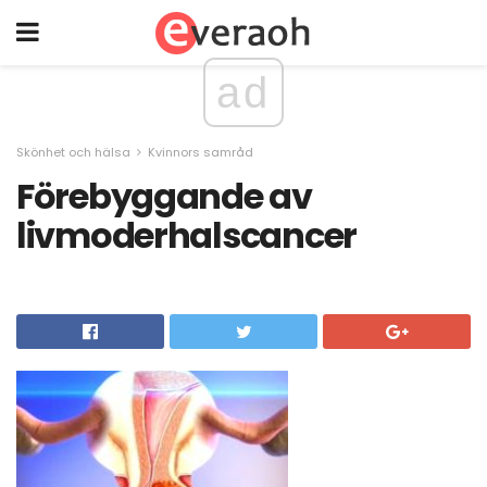
ad
Skönhet och hälsa
Kvinnors samråd
Förebyggande av
livmoderhalscancer