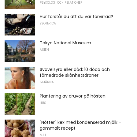
PSYKOLOGI OCH RELATIONER
Hur förstår du att du var förvirrad?
ESOTERICA
Tokyo National Museum
ASIEN
Svavelsyra eller död: 10 döda och
förnedrade skönhetsdroner
STJÄRNA
Plantering av druvor på hösten
HUS
"Nötter" kex med kondenserad mjölk -
gammalt recept
MAT