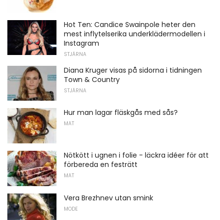
Hot Ten: Candice Swainpole heter den
mest inflytelserika underklädermodellen i
Instagram
STJÄRNA
Diana Kruger visas på sidorna i tidningen
Town & Country
STJÄRNA
Hur man lagar fläskgås med sås?
MAT
Nötkött i ugnen i folie - läckra idéer för att
förbereda en festrätt
MAT
Vera Brezhnev utan smink
MODE