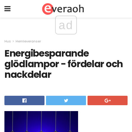
ad
Hus
Hemleveranser
Energibesparande
glödlampor - fördelar och
nackdelar