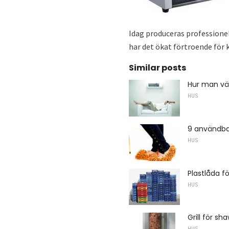
Idag produceras professionell
har det ökat förtroende för 
Similar posts
Hur man väl
HUS
9 användba
HUS
Plastlåda f
HUS
Grill för s
HUS