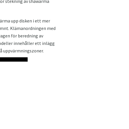
 för stekning av shawarma
värma upp disken i ett mer
jämnt. Klämanordningen med
ragen för beredning av
eller innehåller ett inlägg
två uppvärmningszoner.