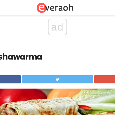
ad
r shawarma