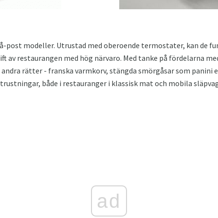
vå-post modeller. Utrustad med oberoende termostater, kan de fu
rift av restaurangen med hög närvaro. Med tanke på fördelarna me
a andra rätter - franska varmkorv, stängda smörgåsar som panini et
utrustningar, både i restauranger i klassisk mat och mobila släpvag
ad