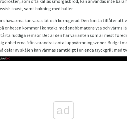
lbrödrosten, som ofta kallas smörgåsbröd, kan användas inte bara
assisk toast, samt bakning med buller.
 shawarma kan vara slät och korrugerad. Den första tillåter att 
a på enheten kommer i kontakt med snabbmatens yta och värms 
tårta ruddiga remsor. Det är den här varianten som är mest föred
sig enheterna från varandra i antal uppvärmningszoner. Budgetmod
 delar av skålen kan värmas samtidigt i en enda tryckgrill med 
ad