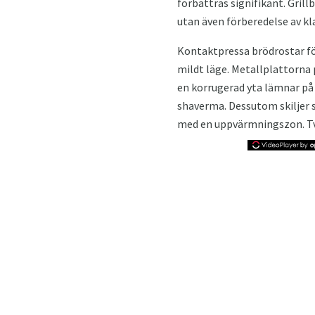
förbättras signifikant. Gril
utan även förberedelse av kl
Kontaktpressa brödrostar för
mildt läge. Metallplattorn
en korrugerad yta lämnar på 
shaverma. Dessutom skiljer 
med en uppvärmningszon. Två