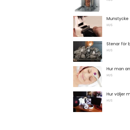
Munstycke f
HUS
Stenar för 
HUS
Hur man an
HUS
Hur väljer 
HUS