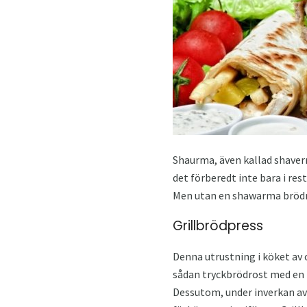
Shaurma, även kallad shave
det förberedt inte bara i re
Men utan en shawarma brödro
Grillbrödpress
Denna utrustning i köket av
sådan tryckbrödrost med en k
Dessutom, under inverkan av