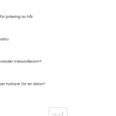
ör polering av hår
bastu
vänder mesorollerom?
man hörlurar för en dator?
ad