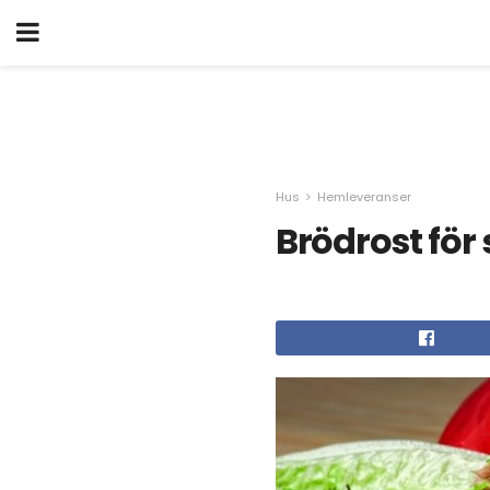
Hus
Hemleveranser
Brödrost fö