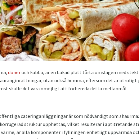
rma,
doner
och kubba, är en bakad platt tårta omslagen med stekt 
stauranginrättningar, utan också hemma, eftersom det är otroligt g
st skulle det vara omöjligt att förbereda detta mellanmål.
 offentliga cateringanläggningar är som nödvändigt som shaurma
orrugerad struktur upphettas, vilket resulterar i aptitretande ste
 värme, är alla komponenter i fyllningen enhetligt uppvärmda 