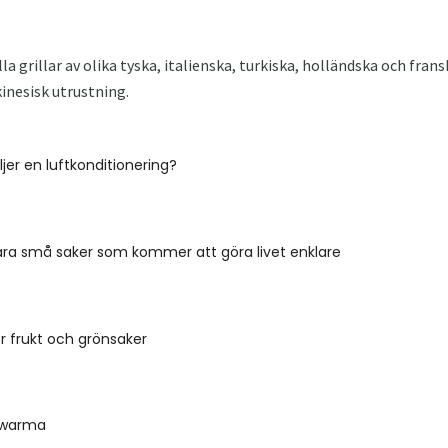
a grillar av olika tyska, italienska, turkiska, holländska och fran
kinesisk utrustning.
jer en luftkonditionering?
ra små saker som kommer att göra livet enklare
ör frukt och grönsaker
hawarma