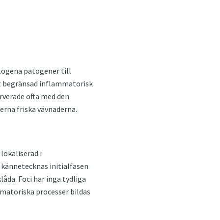
togena patogener till
rt begränsad inflammatorisk
erverade ofta med den
terna friska vävnaderna.
lokaliserad i
 kännetecknas initialfasen
låda. Foci har inga tydliga
matoriska processer bildas