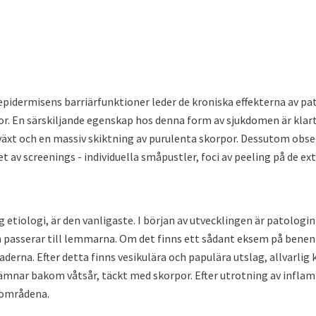
pidermisens barriärfunktioner leder de kroniska effekterna av pa
or. En särskiljande egenskap hos denna form av sjukdomen är kla
llväxt och en massiv skiktning av purulenta skorpor. Dessutom obs
 av screenings - individuella småpustler, foci av peeling på de ex
 etiologi, är den vanligaste. I början av utvecklingen är patologin 
n passerar till lemmarna. Om det finns ett sådant eksem på benen
aderna. Efter detta finns vesikulära och papulära utslag, allvarlig k
mnar bakom våtsår, täckt med skorpor. Efter utrotning av inflam
 områdena.