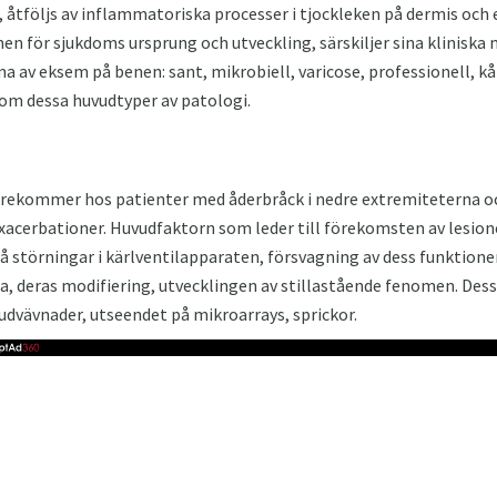
 åtföljs av inflammatoriska processer i tjockleken på dermis och
 för sjukdoms ursprung och utveckling, särskiljer sina kliniska
rna av eksem på benen: sant, mikrobiell, varicose, professionell, k
 om dessa huvudtyper av patologi.
ekommer hos patienter med åderbråck i nedre extremiteterna och
xacerbationer. Huvudfaktorn som leder till förekomsten av lesion
å störningar i kärlventilapparaten, försvagning av dess funktioner,
a, deras modifiering, utvecklingen av stillastående fenomen. Dessa
udvävnader, utseendet på mikroarrays, sprickor.