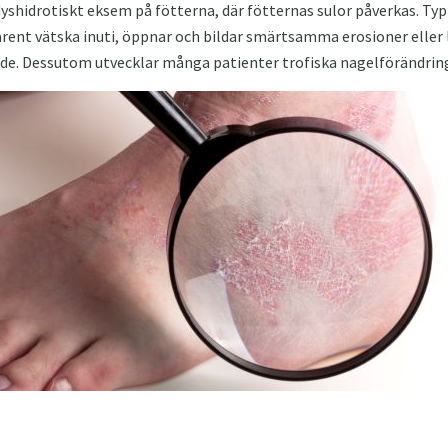
dyshidrotiskt eksem på fötterna, där fötternas sulor påverkas. Ty
rent vätska inuti, öppnar och bildar smärtsamma erosioner eller
ande. Dessutom utvecklar många patienter trofiska nagelförändrin