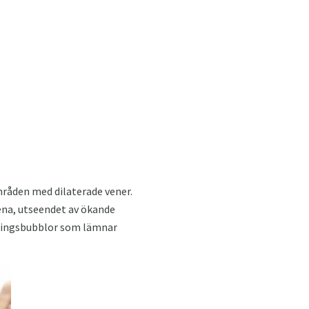
mråden med dilaterade vener.
ena, utseendet av ökande
pningsbubblor som lämnar