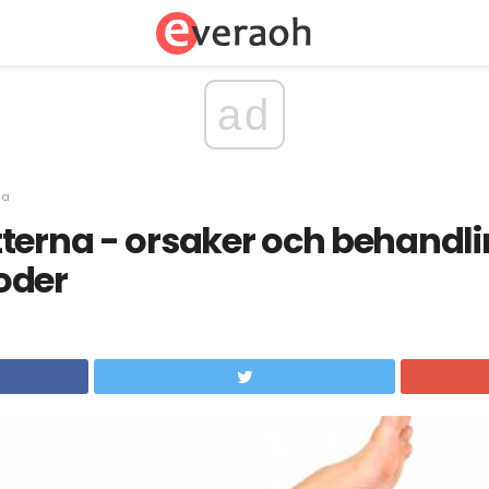
ad
sa
terna - orsaker och behandli
oder