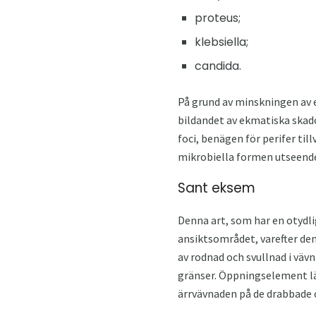
proteus;
klebsiella;
candida.
På grund av minskningen av e
bildandet av ekmatiska skad
foci, benägen för perifer ti
mikrobiella formen utseendet
Sant eksem
Denna art, som har en otydlig
ansiktsområdet, varefter de
av rodnad och svullnad i vävn
gränser. Öppningselement lä
ärrvävnaden på de drabbade