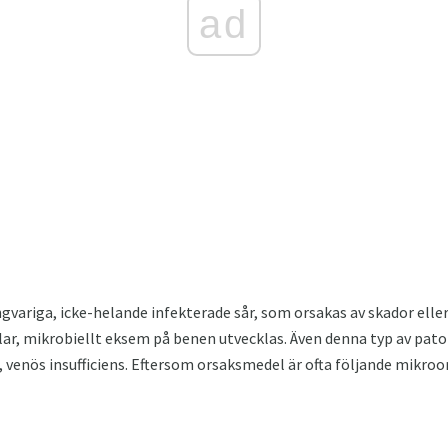
ad
ångvariga, icke-helande infekterade sår, som orsakas av skador elle
lar, mikrobiellt eksem på benen utvecklas. Även denna typ av pato
, venös insufficiens. Eftersom orsaksmedel är ofta följande mikro