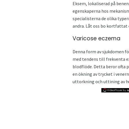
Eksem, lokaliserad på benen,
egenskaperna hos mekanismen
specialisterna de olika type
andra. Låt oss bo kortfattat
Varicose eczema
Denna form av sjukdomen för
med tendens till frekventa e
blodflöde. Detta beror ofta p
en ökning av trycket i venern
uttorkning och uttining av h