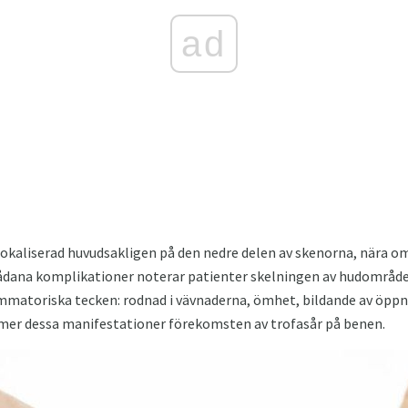
ad
lokaliserad huvudsakligen på den nedre delen av skenorna, nära o
 sådana komplikationer noterar patienter skelningen av hudområd
lammatoriska tecken: rodnad i vävnaderna, ömhet, bildande av öp
mer dessa manifestationer förekomsten av trofasår på benen.