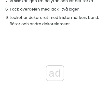
Vi skickar igen lim på ytan och låt det torka.
Täck överdelen med lack i två lager.
Locket är dekorerat med klistermärken, band,
flätor och andra dekorelement.
ad