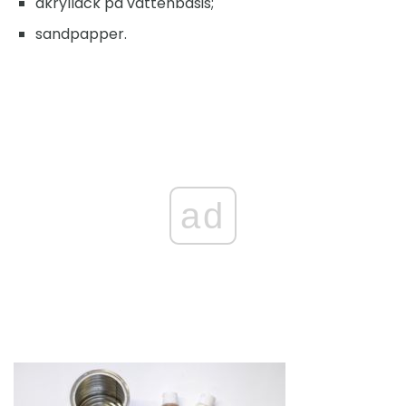
akryllack på vattenbasis;
sandpapper.
ad