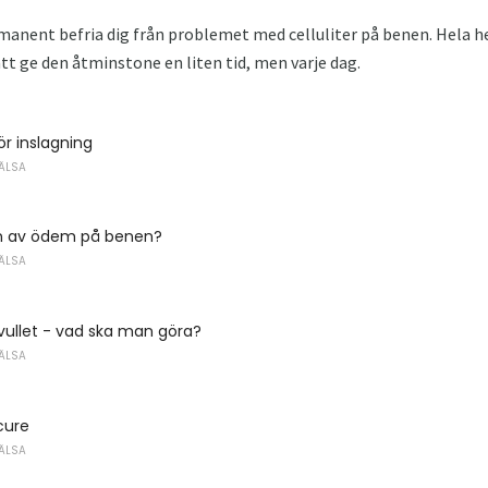
manent befria dig från problemet med celluliter på benen. Hela h
tt ge den åtminstone en liten tid, men varje dag.
ör inslagning
ÄLSA
n av ödem på benen?
ÄLSA
vullet - vad ska man göra?
ÄLSA
cure
ÄLSA