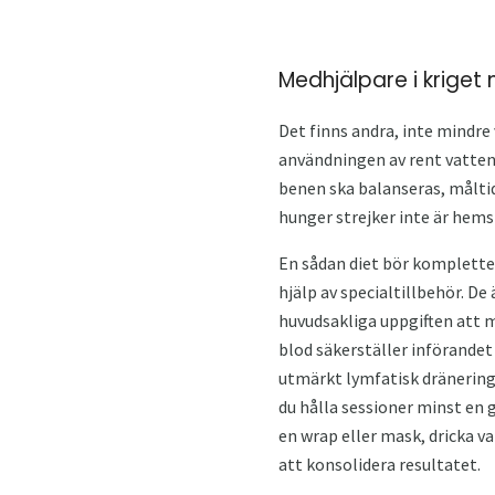
Medhjälpare i kriget 
Det finns andra, inte mindre
användningen av rent vatten, 
benen ska balanseras, målti
hunger strejker inte är hems
En sådan diet bör komplett
hjälp av specialtillbehör. De
huvudsakliga uppgiften att m
blod säkerställer införande
utmärkt lymfatisk dränering,
du hålla sessioner minst en 
en wrap eller mask, dricka v
att konsolidera resultatet.