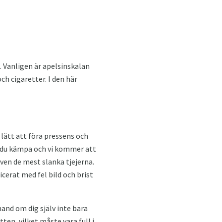
. Vanligen är apelsinskalan
ch cigaretter. I den här
t lätt att föra pressens och
an du kämpa och vi kommer att
även de mest slanka tjejerna.
cerat med fel bild och brist
and om dig själv inte bara
ten, vilket måste vara full i