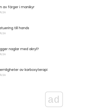
 av färger i manikyr
ÄLSA
atuering till hands
ÄLSA
gger naglar med akryl?
ÄLSA
emligheter av karboxyterapi
ÄLSA
ad