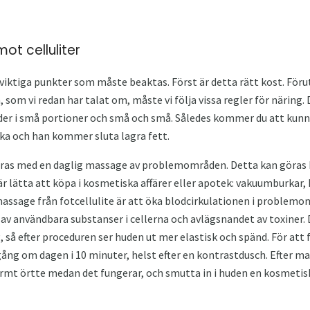
mot celluliter
 viktiga punkter som måste beaktas. Först är detta rätt kost. Föru
som vi redan har talat om, måste vi följa vissa regler för näring. D
der i små portioner och små och små. Således kommer du att kun
ka och han kommer sluta lagra fett.
eras med en daglig massage av problemområden. Detta kan göras
 är lätta att köpa i kosmetiska affärer eller apotek: vakuumburkar
assage från fotcellulite är att öka blodcirkulationen i problemo
t av användbara substanser i cellerna och avlägsnandet av toxine
 så efter proceduren ser huden ut mer elastisk och spänd. För att
gång om dagen i 10 minuter, helst efter en kontrastdusch. Efter ma
armt örtte medan det fungerar, och smutta in i huden en kosmetisk