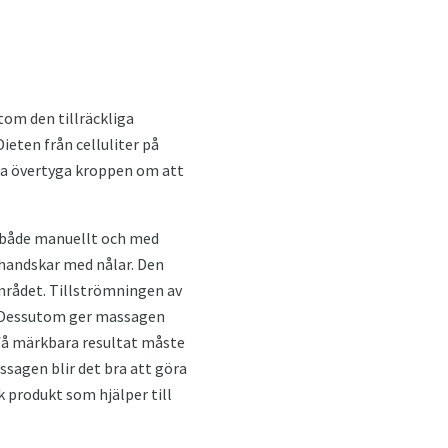
tom den tillräckliga
ieten från celluliter på
na övertyga kroppen om att
 både manuellt och med
, handskar med nålar. Den
mrådet. Tillströmningen av
r. Dessutom ger massagen
 få märkbara resultat måste
ssagen blir det bra att göra
 produkt som hjälper till