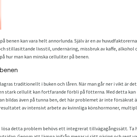
g på benen kan vara helt annorlunda. Själv är en av huvudfaktorerna
ch stillasittande livsstil, undernäring, missbruk av kaffe, alkohol o
 på hur man kan minska celluliter på benen.
 benen
lagras traditionellt i buken och låren. När man går ner i vikt är de
n stark cellulit kan fortfarande förbli på fötterna. Med detta k
 kan bildas även på tunna ben, det här problemet är inte försäkrat 
resultatet av intensivt arbete av kvinnliga könshormoner, multipli
lösa detta problem behövs ett integrerat tillvägagångssätt. Ta h
utsidan. Genom att lämna inifrån menar vi rätt näring och rent vat