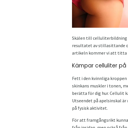
Skälen till celluliterbildnin
resultatet av stillasittande o
artikeln kommer vi att titta
Kämpar celluliter på
Fett i den kvinnliga kroppen 
skinkans muskler i tonen, me
berätta för dig hur. Cellulit
Utseendet på apelsinskal är 
på fysisk aktivitet.
För att framgångsrikt kunna 
från insidan, men också från 