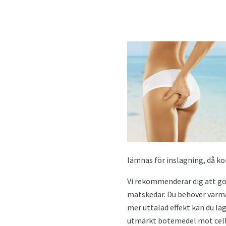
lämnas för inslagning, då k
Vi rekommenderar dig att göra
matskedar. Du behöver värma u
mer uttalad effekt kan du läg
utmärkt botemedel mot cellul