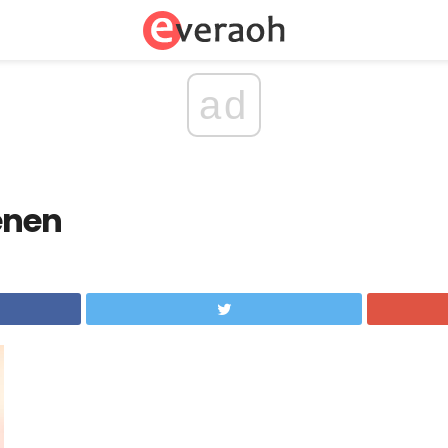
ad
benen