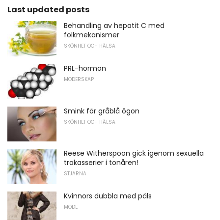
Last updated posts
Behandling av hepatit C med
folkmekanismer
SKÖNHET OCH HÄLSA
PRL-hormon
MODERSKAP
Smink för gråblå ögon
SKÖNHET OCH HÄLSA
Reese Witherspoon gick igenom sexuella
trakasserier i tonåren!
STJÄRNA
Kvinnors dubbla med päls
MODE