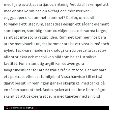
med hjälp av att spela ljus och ritning. Vet du till exempel att
med en viss kombination av färg och mönster kan
väggpapper öka rummet i rummet? Därför, om du vill
förvandla ett litet rum, sätt i dess design ett sådant element
som tapeter, samtidigt som du väljer ljusa och varma färger,
samt att inte störa väggbilden. Rummet kommer inte bara
att se mer visuellt ut, det kommer att ha ett visst humör och
nyhet. Tack vare modern teknologi kan du beställa tapet av
alla storlekar och med vilken bild som helst i utmärkt
kvalitet. För en lämplig avgift kan du även göra
bakgrundsbilder för att beställa från ditt foto. Det kan vara
ett porträtt eller ett familjebild. Vissa hänvisar till ett så
djärvt beslut i inredningen ganska skeptiskt, med tanke på
en sådan oacceptabel. Andra tycker att det inte finns något
skamligt att dekorera ett rum med tapeter med sin bild.