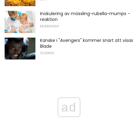
Inokulering av mässling-rubella-mumps -
reaktion
MODERSKAP
Kanske i "Avengers" kommer snart att visas
Blade
STJÄRNA
ad