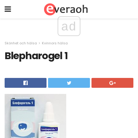
ad
Skönhet och hälsa
Kvinnors hälsa
Blepharogel 1