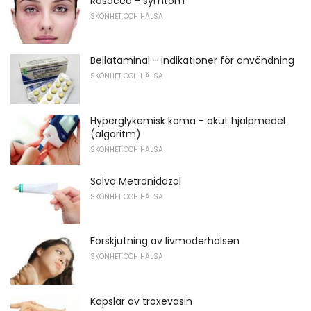
Rosacea - symtom
SKÖNHET OCH HÄLSA
Bellataminal - indikationer för användning
SKÖNHET OCH HÄLSA
Hyperglykemisk koma - akut hjälpmedel
(algoritm)
SKÖNHET OCH HÄLSA
Salva Metronidazol
SKÖNHET OCH HÄLSA
Förskjutning av livmoderhalsen
SKÖNHET OCH HÄLSA
Kapslar av troxevasin