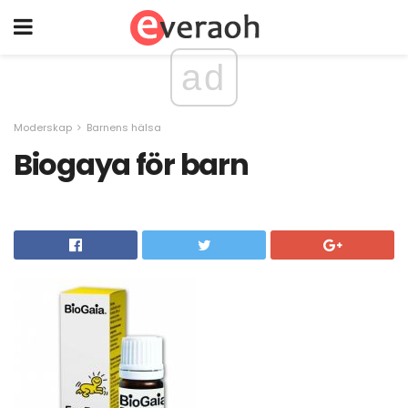
ad
Moderskap
Barnens hälsa
Biogaya för barn