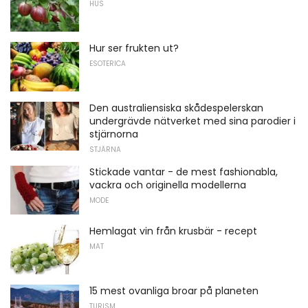
HUS
Hur ser frukten ut?
ESOTERICA
Den australiensiska skådespelerskan
undergrävde nätverket med sina parodier i
stjärnorna
STJÄRNA
Stickade vantar - de mest fashionabla,
vackra och originella modellerna
MODE
Hemlagat vin från krusbär - recept
MAT
15 mest ovanliga broar på planeten
TURISM