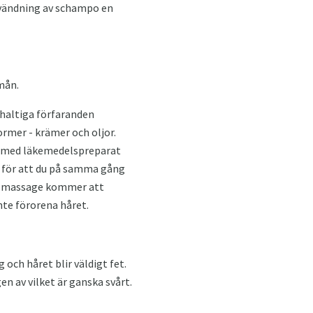
användning av schampo en
 mån.
nhaltiga förfaranden
ormer - krämer och oljor.
kt med läkemedelspreparat
t, för att du på samma gång
dan massage kommer att
nte förorena håret.
och håret blir väldigt fet.
n av vilket är ganska svårt.