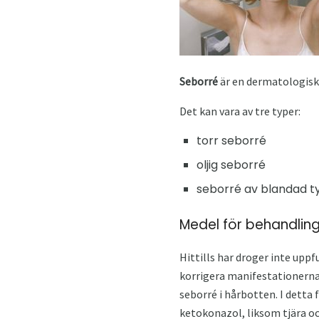
Seborré
är en dermatologisk
Det kan vara av tre typer:
torr seborré
oljig seborré
seborré av blandad t
Medel för behandlin
Hittills har droger inte uppf
korrigera manifestationerna
seborré i hårbotten. I dett
ketokonazol, liksom tjära oc