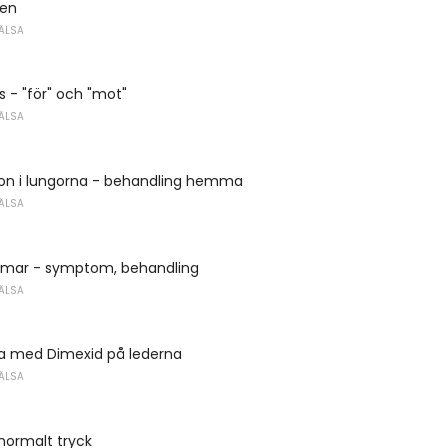
nen
ÄLSA
 - "för" och "mot"
ÄLSA
on i lungorna - behandling hemma
ÄLSA
omar - symptom, behandling
ÄLSA
 med Dimexid på lederna
ÄLSA
 normalt tryck