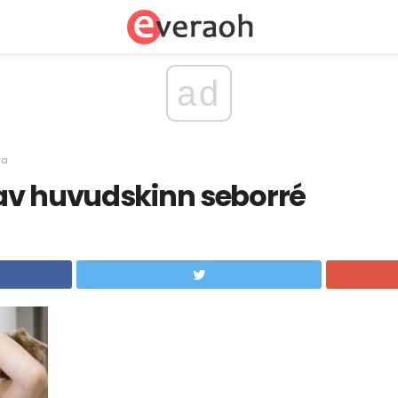
ad
sa
av huvudskinn seborré