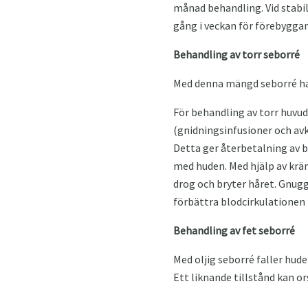
månad behandling. Vid stabil
gång i veckan för förebygga
Behandling av torr seborré
Med denna mängd seborré har h
För behandling av torr huvu
(gnidningsinfusioner och avk
Detta ger återbetalning av 
med huden. Med hjälp av kräm
drog och bryter håret. Gnugg
förbättra blodcirkulationen 
Behandling av fet seborré
Med oljig seborré faller hud
Ett liknande tillstånd kan o