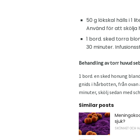
50 g lökskal hälls i 1 
Använd för att skölja 
1 bord. sked torra blo
30 minuter. Infusionss
Behandling av torr huvud s
1 bord. en sked honung bland
gnids i hårbotten, från ovan
minuter, skölj sedan med sch
Similar posts
Meningokock
sjuk?
SKÖNHET OCH H