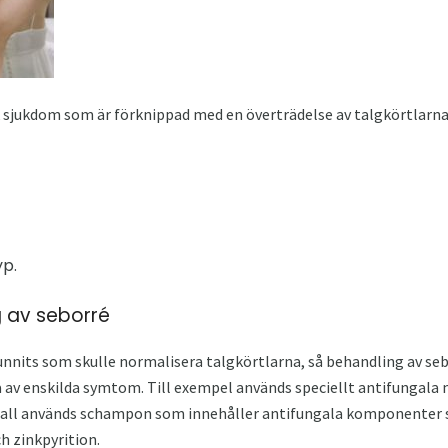
 sjukdom som är förknippad med en överträdelse av talgkörtlarna
yp.
g av seborré
unnits som skulle normalisera talgkörtlarna, så behandling av sebo
 av enskilda symtom. Till exempel används speciellt antifungala 
a fall används schampon som innehåller antifungala komponenter 
h zinkpyrition.