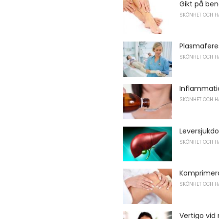
Gikt på be
SKÖNHET OCH H
Plasmaferes
SKÖNHET OCH H
Inflammati
SKÖNHET OCH H
Leversjukd
SKÖNHET OCH H
Komprimera
SKÖNHET OCH H
Vertigo vid