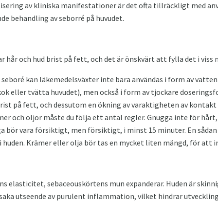
isering av kliniska manifestationer är det ofta tillräckligt med 
nde behandling av seborré på huvudet.
år och hud brist på fett, och det är önskvärt att fylla det i viss
d seboré kan läkemedelsväxter inte bara användas i form av vatte
ok eller tvätta huvudet), men också i form av tjockare doseringsf
brist på fett, och dessutom en ökning av varaktigheten av konta
er och oljor måste du följa ett antal regler. Gnugga inte för hår
a bör vara försiktigt, men försiktigt, i minst 15 minuter. En så
i huden. Krämer eller olja bör tas en mycket liten mängd, för att i
ens elasticitet, sebaceouskörtens mun expanderar. Huden är skinnig 
rsaka utseende av purulent inflammation, vilket hindrar utvecklinge