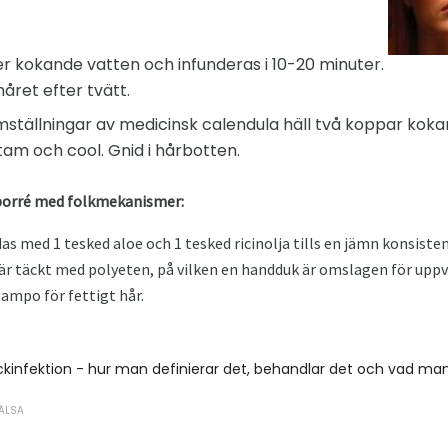
liter kokande vatten och infunderas i 10-20 minuter.
håret efter tvätt.
mställningar av medicinsk calendula häll två koppar kokan
tam och cool. Gnid i hårbotten.
eborré med folkmekanismer:
as med 1 tesked aloe och 1 tesked ricinolja tills en jämn konsist
 är täckt med polyeten, på vilken en handduk är omslagen för upp
ampo för fettigt hår.
infektion - hur man definierar det, behandlar det och vad man s
ÄLSA