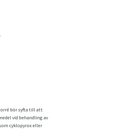
.
rré bör syfta till att
medel vid behandling av
som cyklopyrox eller