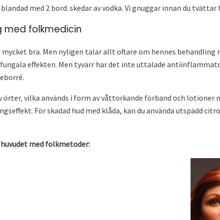
ce blandad med 2 bord. skedar av vodka. Vi gnuggar innan du tvättar
g med folkmedicin
 mycket bra. Men nyligen talar allt oftare om hennes behandling me
ifungala effekten. Men tyvärr har det inte uttalade antiinflammat
seborré.
v örter, vilka används i form av våttorkande förband och lotioner
ingseffekt. För skadad hud med klåda, kan du använda utspädd citro
 i huvudet med folkmetoder: