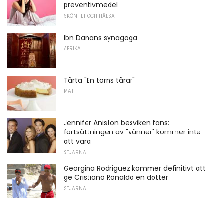
preventivmedel
SKÖNHET OCH HÄLSA
Ibn Danans synagoga
AFRIKA
Tårta "En torns tårar"
MAT
Jennifer Aniston besviken fans:
fortsättningen av "vänner" kommer inte
att vara
STJÄRNA
Georgina Rodriguez kommer definitivt att
ge Cristiano Ronaldo en dotter
STJÄRNA