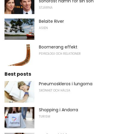
sonoröst namn för sin son
STJÄRNA
Belaite River
ASIEN
Boomerang effekt
PSYKOLOGI OCH RELATIONER
Best posts
Pneumoskleros i lungorna
SKÖNHET OCH HÄLSA
Shopping i Andorra
TURISM