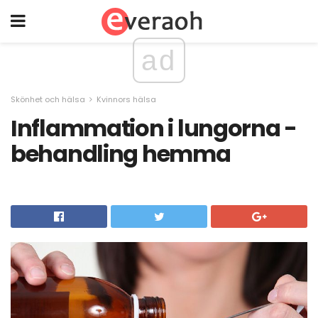
ad
Skönhet och hälsa
Kvinnors hälsa
Inflammation i lungorna -
behandling hemma