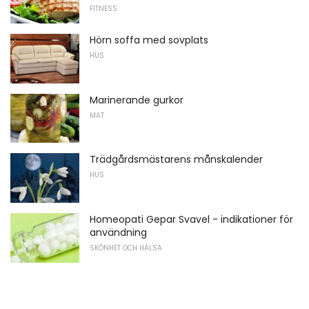
FITNESS
Hörn soffa med sovplats
HUS
Marinerande gurkor
MAT
Trädgårdsmästarens månskalender
HUS
Homeopati Gepar Svavel - indikationer för
användning
SKÖNHET OCH HÄLSA