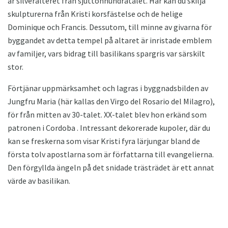
är silveralteret från sjuttonhundratalet. Här kan du skilja
skulpturerna från Kristi korsfästelse och de helige
Dominique och Francis. Dessutom, till minne av givarna för
byggandet av detta tempel på altaret är inristade emblem
av familjer, vars bidrag till basilikans spargris var särskilt
stor.
Förtjänar uppmärksamhet och lagras i byggnadsbilden av
Jungfru Maria (här kallas den Virgo del Rosario del Milagro),
för från mitten av 30-talet. XX-talet blev hon erkänd som
patronen i Cordoba . Intressant dekorerade kupoler, där du
kan se freskerna som visar Kristi fyra lärjungar bland de
första tolv apostlarna som är författarna till evangelierna.
Den förgyllda ängeln på det snidade trästrädet är ett annat
värde av basilikan.