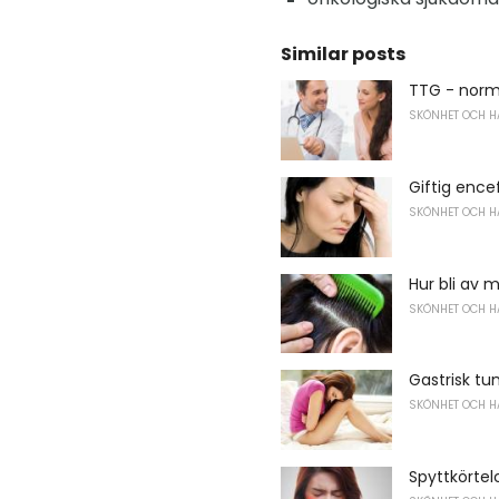
Similar posts
TTG - norm
SKÖNHET OCH H
Giftig ence
SKÖNHET OCH H
Hur bli av 
SKÖNHET OCH H
Gastrisk tu
SKÖNHET OCH H
Spyttkörtel