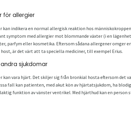
 för allergier
r kan indikera en normal allergisk reaktion hos människokroppen 
dant symptom med allergier mot blommande växter (i en lägenhet 
kter, parfym eller kosmetika. Eftersom sådana allergener omger e
 host, är det värt att ta speciella mediciner, till exempel Erius.
d andra sjukdomar
 kan vara hjärt. Det skiljer sig från bronkial hosta eftersom det va
issa fall kan patienten, med akut kön av hjärtatsjukdom, ha blodig
laktig funktion av vänster ventrikel. Med hjärthud kan en person s