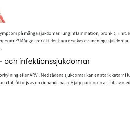
 symptom på många sjukdomar: lunginflammation, bronkit, rinit. 
mperatur? Många tror att det bara orsakas av andningssjukdomar. 
.
us- och infektionssjukdomar
örkylning eller ARVI. Med sådana sjukdomar kan en stark katarr i
dana fall åtföljs av en rinnande näsa. Hjälp patienten att bli av med