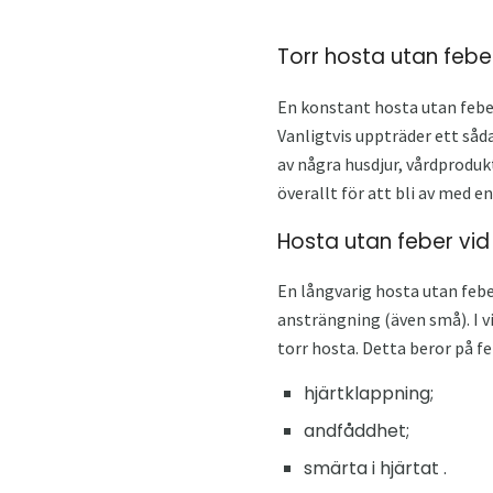
Torr hosta utan feber
En konstant hosta utan febe
Vanligtvis uppträder ett så
av några husdjur, vårdprodu
överallt för att bli av med en
Hosta utan feber vi
En långvarig hosta utan feber
ansträngning (även små). I v
torr hosta. Detta beror på fe
hjärtklappning;
andfåddhet;
smärta i hjärtat .