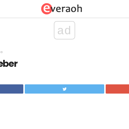
ad
sa
eber