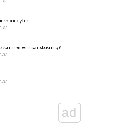
ÄLSA
ar monocyter
ÄLSA
stämmer en hjärnskakning?
ÄLSA
ÄLSA
ad