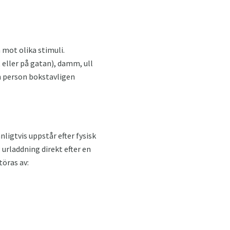
mot olika stimuli.
eller på gatan), damm, ull
n person bokstavligen
nligtvis uppstår efter fysisk
 urladdning direkt efter en
töras av: