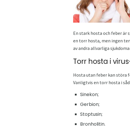
En stark hosta och feber är
en torr hosta, men ingen te
av andra allvarliga sjukdomar
Torr hosta i vir
Hosta utan feber kan störa f
Vanligtvis en torr hosta i så
Sinekon;
Gerbion;
Stoptusin;
Bronholitin.