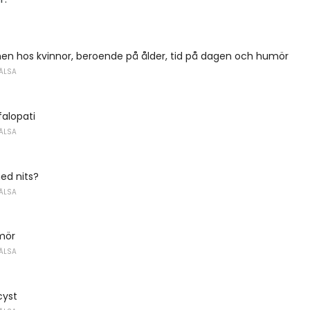
en hos kvinnor, beroende på ålder, tid på dagen och humör
ÄLSA
falopati
ÄLSA
med nits?
ÄLSA
mör
ÄLSA
cyst