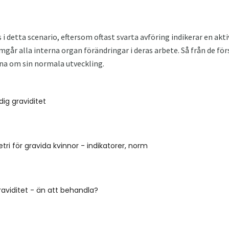
 i detta scenario, eftersom oftast svarta avföring indikerar en akt
går alla interna organ förändringar i deras arbete. Så från de för
tna om sin normala utveckling.
dig graviditet
ri för gravida kvinnor - indikatorer, norm
graviditet - än att behandla?