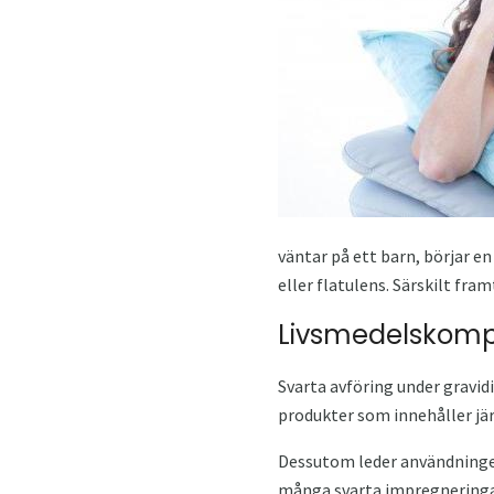
väntar på ett barn, börjar e
eller flatulens. Särskilt fra
Livsmedelskom
Svarta avföring under gravi
produkter som innehåller järn
Dessutom leder användningen 
många svarta impregneringar