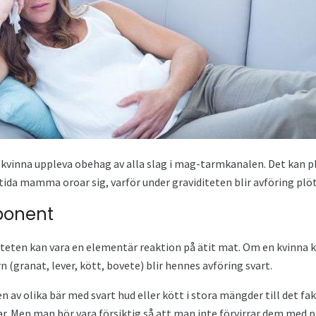
n kvinna uppleva obehag av alla slag i mag-tarmkanalen. Det kan p
mtida mamma oroar sig, varför under graviditeten blir avföring plöt
ponent
diteten kan vara en elementär reaktion på ätit mat. Om en kvinn
 (granat, lever, kött, bovete) blir hennes avföring svart.
av olika bär med svart hud eller kött i stora mängder till det f
. Men man bör vara försiktig så att man inte förvirrar dem med p