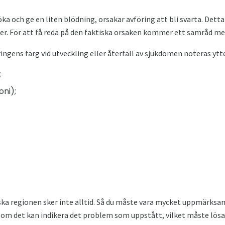
ka och ge en liten blödning, orsakar avföring att bli svarta. Dett
er. För att få reda på den faktiska orsaken kommer ett samråd me
ngens färg vid utveckling eller återfall av sjukdomen noteras yt
;
oni);
ska regionen sker inte alltid. Så du måste vara mycket uppmärks
rsom det kan indikera det problem som uppstått, vilket måste lösas