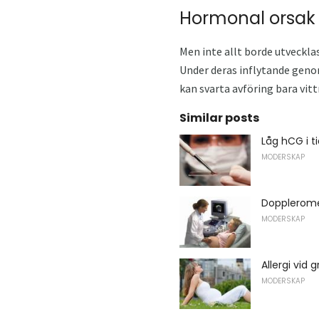
Hormonal orsak
Men inte allt borde utvecklas
Under deras inflytande genom
kan svarta avföring bara vit
Similar posts
Låg hCG i ti
MODERSKAP
Doppleromet
MODERSKAP
Allergi vid 
MODERSKAP