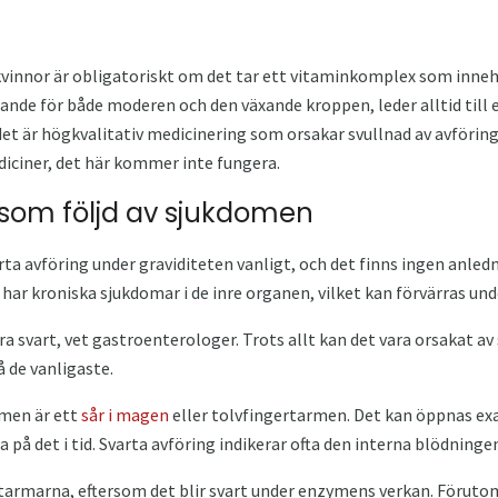
kvinnor är obligatoriskt om det tar ett vitaminkomplex som innehå
de för både moderen och den växande kroppen, leder alltid till e
 det är högkvalitativ medicinering som orsakar svullnad av avföring
ciner, det här kommer inte fungera.
, som följd av sjukdomen
arta avföring under graviditeten vanligt, och det finns ingen anledn
har kroniska sjukdomar i de inre organen, vilket kan förvärras und
ra svart, vet gastroenterologer. Trots allt kan det vara orsakat a
å de vanligaste.
men är ett
sår i magen
eller tolvfingertarmen. Det kan öppnas exa
ra på det i tid. Svarta avföring indikerar ofta den interna blödning
i tarmarna, eftersom det blir svart under enzymens verkan. Förut