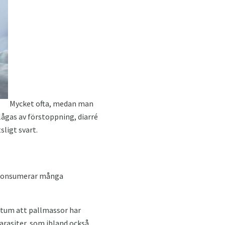
Mycket ofta, medan man
lågas av förstoppning, diarré
sligt svart.
a konsumerar många
aktum att pallmassor har
arasiter, som ibland också