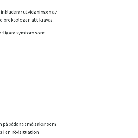
a inkluderar utvidgningen av
d proktologen att krävas.
terligare symtom som:
am på sådana små saker som
 i en nödsituation.