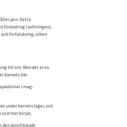
ller järn. Detta
n förändring i avföringens
 och förfalskning, vilken
ing till oro. Men det är en
er barnets bär.
v sjukdomar i mag-
kt under barnets lager, och
en som har börjat.
om den jämnfärgade