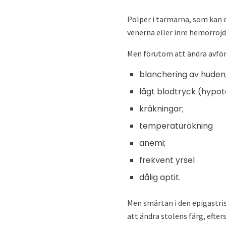
Polper i tarmarna, som kan ö
venerna eller inre hemorrojd
Men förutom att ändra avföri
blanchering av huden
lågt blodtryck (hypot
kräkningar;
temperaturökning
anemi;
frekvent yrsel
dålig aptit.
Men smärtan i den epigastri
att ändra stolens färg, efte