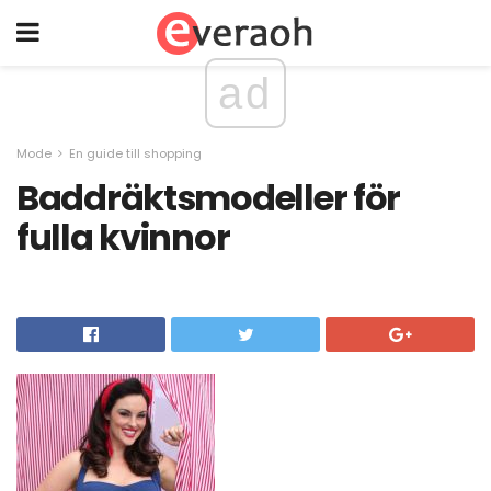
ad
Mode
En guide till shopping
Baddräktsmodeller för
fulla kvinnor