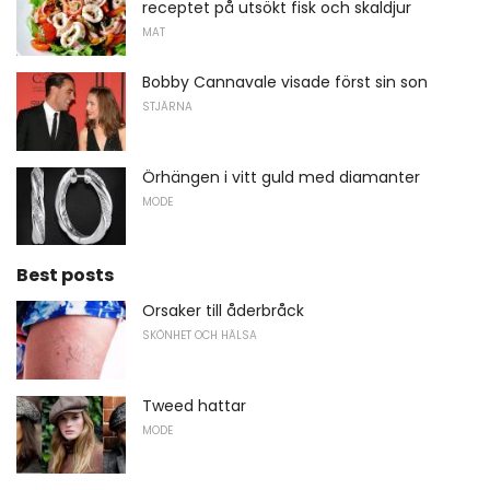
receptet på utsökt fisk och skaldjur
MAT
Bobby Cannavale visade först sin son
STJÄRNA
Örhängen i vitt guld med diamanter
MODE
Best posts
Orsaker till åderbråck
SKÖNHET OCH HÄLSA
Tweed hattar
MODE