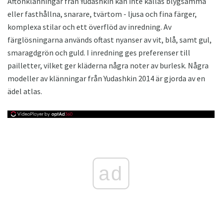
Aftonklänningar från Yudashkin kan inte kallas blygsamma
eller fasthållna, snarare, tvärtom - ljusa och fina färger,
komplexa stilar och ett överflöd av inredning. Av
färglösningarna används oftast nyanser av vit, blå, samt gul,
smaragdgrön och guld. I inredning ges preferenser till
pailletter, vilket ger kläderna några noter av burlesk. Några
modeller av klänningar från Yudashkin 2014 är gjorda av en
ädel atlas.
ad